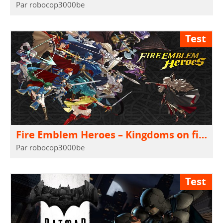
Par robocop3000be
Test
Fire Emblem Heroes – Kingdoms on fire
Par robocop3000be
Test