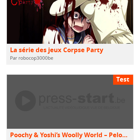
La série des jeux Corpse Party
Par robocop3000be
Test
Poochy & Yoshi’s Woolly World – Pelote qui roule….