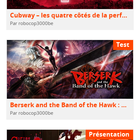
Cubway – les quatre côtés de la perfection
Par robocop3000be
Test
Berserk and the Band of the Hawk : Hai Yo ?
Par robocop3000be
Présentation