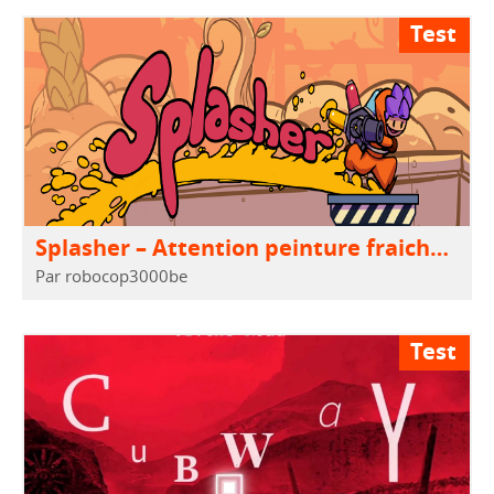
Test
Splasher – Attention peinture fraiche !!!
Par robocop3000be
Test