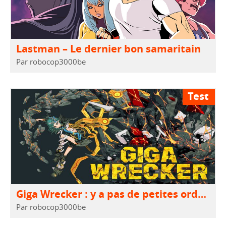
Lastman – Le dernier bon samaritain
Par robocop3000be
Test
Giga Wrecker : y a pas de petites ordures…
Par robocop3000be