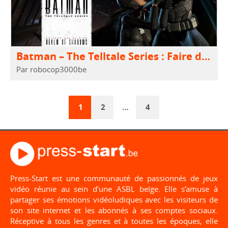
Batman – The Telltale Series : Faire du neuf avec de l’ancien…
Par robocop3000be
1
2
…
4
Press-Start est une communauté de passionnés de jeux
vidéo réunie au sein d’une ASBL belge. Elle s’amuse à
partager ses émotions vidéoludiques avec les visiteurs de
son site internet et les abonnés à ses comptes sociaux.
Réceptive à tous les genres et à toutes les époques, elle