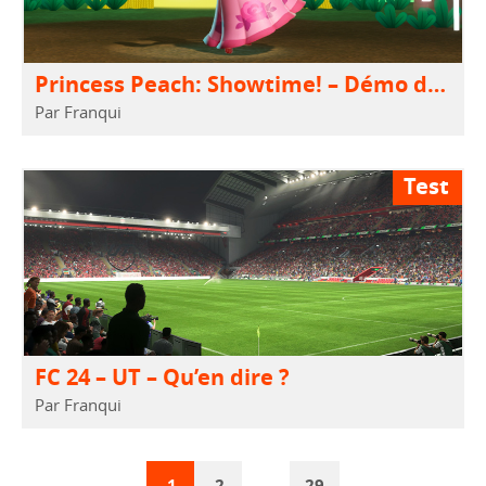
Princess Peach: Showtime! – Démo disponible sur le Nintendo eShop
Par Franqui
Test
FC 24 – UT – Qu’en dire ?
Par Franqui
1
2
…
29