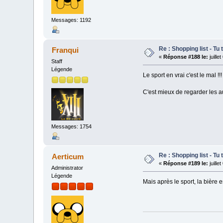
Messages: 1192
Re : Shopping list - Tu 
Franqui
«
Réponse #188 le:
juille
Staff
Légende
Le sport en vrai c'est le mal !!!
C'est mieux de regarder les au
Messages: 1754
Re : Shopping list - Tu 
Aerticum
«
Réponse #189 le:
juille
Administrator
Légende
Mais après le sport, la bière 