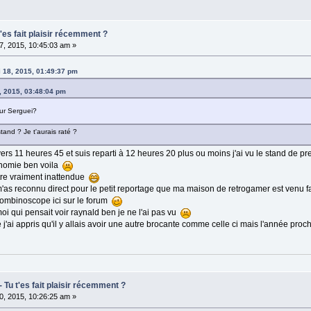
t'es fait plaisir récemment ?
7, 2015, 10:45:03 am »
 18, 2015, 01:49:37 pm
8, 2015, 03:48:04 pm
our Serguei?
tand ? Je t'aurais raté ?
 vers 11 heures 45 et suis reparti à 12 heures 20 plus ou moins j'ai vu le stand de 
onomie ben voila
ntre vraiment inattendue
s m'as reconnu direct pour le petit reportage que ma maison de retrogamer est venu 
 trombinoscope ici sur le forum
moi qui pensait voir raynald ben je ne l'ai pas vu
e j'ai appris qu'il y allais avoir une autre brocante comme celle ci mais l'année proc
- Tu t'es fait plaisir récemment ?
0, 2015, 10:26:25 am »