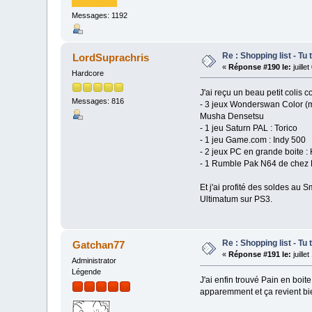
Messages: 1192
Re : Shopping list - Tu 
LordSuprachris
«
Réponse #190 le:
juille
Hardcore
J'ai reçu un beau petit colis c
Messages: 816
- 3 jeux Wonderswan Color (m
Musha Densetsu
- 1 jeu Saturn PAL : Torico
- 1 jeu Game.com : Indy 500
- 2 jeux PC en grande boite :
- 1 Rumble Pak N64 de chez 
Et j'ai profité des soldes au
Ultimatum sur PS3.
Re : Shopping list - Tu 
Gatchan77
«
Réponse #191 le:
juille
Administrator
Légende
J'ai enfin trouvé Pain en bo
apparemment et ça revient bi