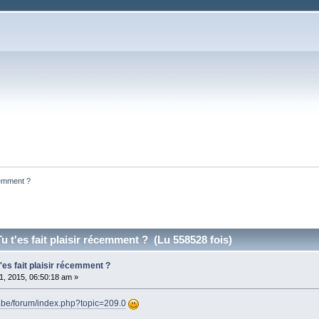
écemment ? 
Tu t'es fait plaisir récemment ? (Lu 558528 fois)
t'es fait plaisir récemment ?
1, 2015, 06:50:18 am »
t.be/forum/index.php?topic=209.0