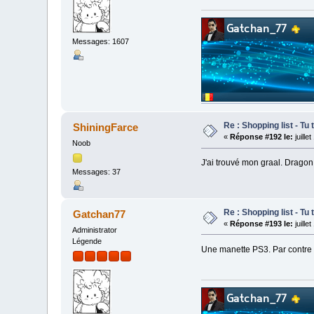
Messages: 1607
Re : Shopping list - Tu 
ShiningFarce
«
Réponse #192 le:
juille
Noob
J'ai trouvé mon graal. Dragon
Messages: 37
Re : Shopping list - Tu 
Gatchan77
«
Réponse #193 le:
juille
Administrator
Légende
Une manette PS3. Par contre 5