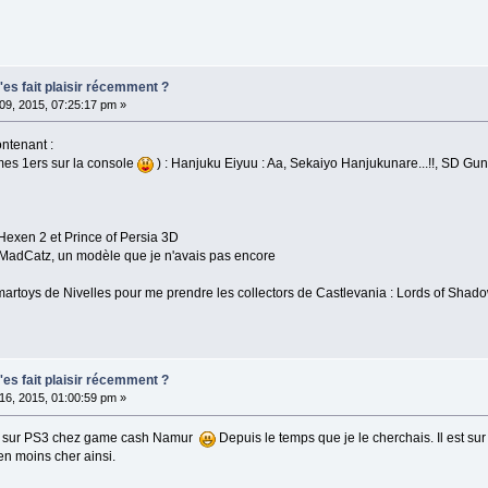
t'es fait plaisir récemment ?
t 09, 2015, 07:25:17 pm »
ontenant :
es 1ers sur la console
) : Hanjuku Eiyuu : Aa, Sekaiyo Hanjukunare...!!, SD 
 Hexen 2 et Prince of Persia 3D
MadCatz, un modèle que je n'avais pas encore
 Smartoys de Nivelles pour me prendre les collectors de Castlevania : Lords of S
t'es fait plaisir récemment ?
t 16, 2015, 01:00:59 pm »
ite sur PS3 chez game cash Namur
Depuis le temps que je le cherchais. Il est su
en moins cher ainsi.