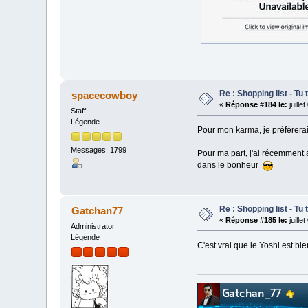
Re : Shopping list - Tu 
spacecowboy
«
Réponse #184 le:
juille
Staff
Légende
Pour mon karma, je préférerai
Messages: 1799
Pour ma part, j'ai récemment
dans le bonheur
Re : Shopping list - Tu 
Gatchan77
«
Réponse #185 le:
juille
Administrator
Légende
C'est vrai que le Yoshi est bi