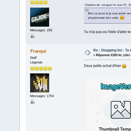
Citation de: serguei le mai 27, 
Ben ce jours la je suis arrivé v
physionomie ben voila
Messages: 258
Tu n'as pas eu l'idée d'aller 
Re : Shopping list - Tu 
Franqui
«
Réponse #183 le:
juille
Staff
Légende
Deux petits achat d'hier
Messages: 1754