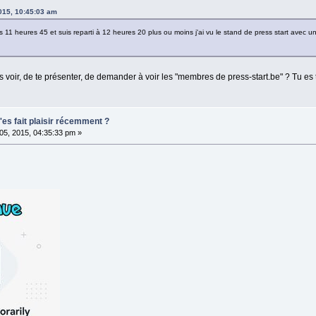
2015, 10:45:03 am
ers 11 heures 45 et suis reparti à 12 heures 20 plus ou moins j'ai vu le stand de press start avec
les voir, de te présenter, de demander à voir les "membres de press-start.be" ? Tu e
t'es fait plaisir récemment ?
t 05, 2015, 04:35:33 pm »