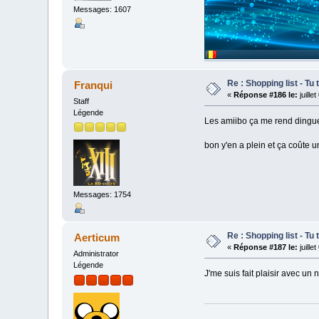
Messages: 1607
Re : Shopping list - Tu 
Franqui
«
Réponse #186 le:
juille
Staff
Légende
Les amiibo ça me rend dingue 
bon y'en a plein et ça coûte 
Messages: 1754
Re : Shopping list - Tu 
Aerticum
«
Réponse #187 le:
juille
Administrator
Légende
J'me suis fait plaisir avec u