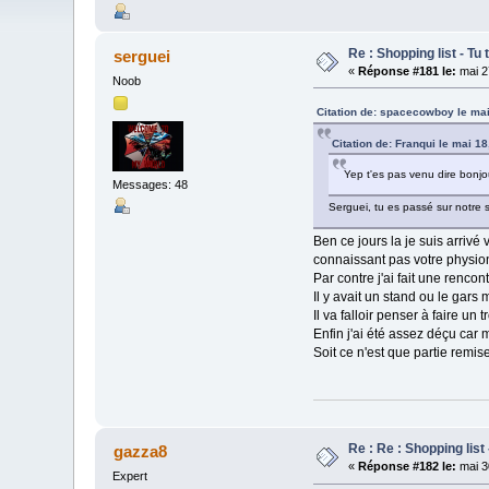
Re : Shopping list - Tu 
serguei
«
Réponse #181 le:
mai 2
Noob
Citation de: spacecowboy le mai
Citation de: Franqui le mai 1
Yep t'es pas venu dire bonj
Messages: 48
Serguei, tu es passé sur notre s
Ben ce jours la je suis arrivé
connaissant pas votre physi
Par contre j'ai fait une renco
Il y avait un stand ou le gar
Il va falloir penser à faire un
Enfin j'ai été assez déçu car 
Soit ce n'est que partie remis
Re : Re : Shopping list 
gazza8
«
Réponse #182 le:
mai 3
Expert