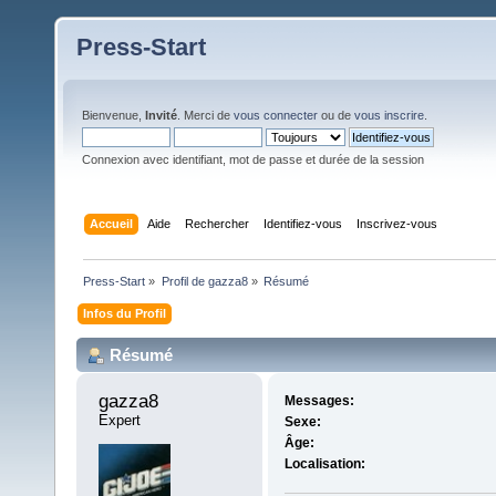
Press-Start
Bienvenue,
Invité
. Merci de
vous connecter
ou de
vous inscrire
.
Connexion avec identifiant, mot de passe et durée de la session
Accueil
Aide
Rechercher
Identifiez-vous
Inscrivez-vous
Press-Start
»
Profil de gazza8
»
Résumé
Infos du Profil
Résumé
gazza8 
Messages:
Expert
Sexe:
Âge:
Localisation: