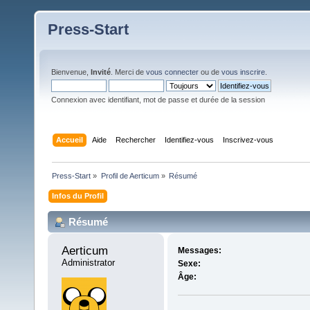
Press-Start
Bienvenue,
Invité
. Merci de
vous connecter
ou de
vous inscrire
.
Connexion avec identifiant, mot de passe et durée de la session
Accueil
Aide
Rechercher
Identifiez-vous
Inscrivez-vous
Press-Start
»
Profil de Aerticum
»
Résumé
Infos du Profil
Résumé
Aerticum 
Messages:
Administrator
Sexe:
Âge: