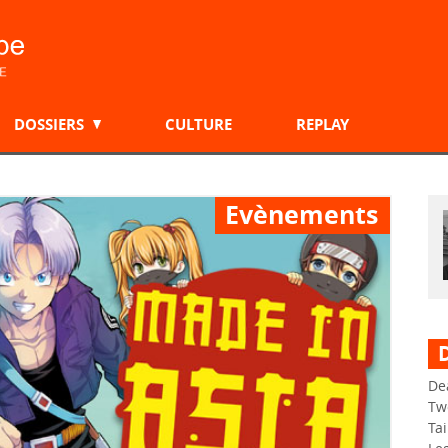
DOSSIERS
CULTURE
REPLAY
Evènements
D
De
Tw
Tai