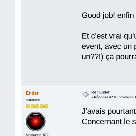
Good job! enfin
Et c'est vrai qu
event, avec un 
un??!) ça pourr
Re : Ender
Ender
«
Réponse #7 le:
novembre 11
Hardcore
J'avais pourtant
Concernant le si
Messages: 572