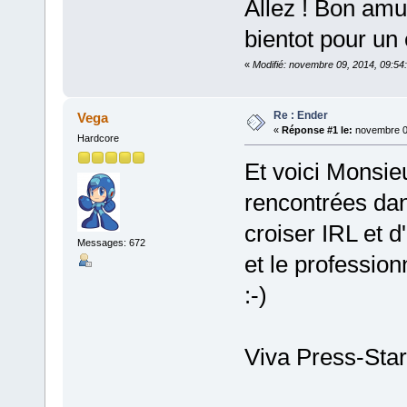
Allez ! Bon amu
bientot pour un 
«
Modifié: novembre 09, 2014, 09:54
Re : Ender
Vega
«
Réponse #1 le:
novembre 09
Hardcore
Et voici Monsie
rencontrées dan
croiser IRL et d'
Messages: 672
et le profession
:-)
Viva Press-Star