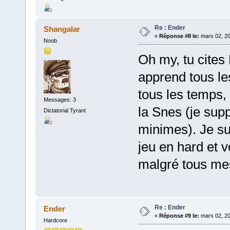
Re : Ender
Shangalar
«
Réponse #8 le:
mars 02, 20
Noob
Oh my, tu cite
apprend tous le
tous les temps, 
Messages: 3
la Snes (je sup
Dictatorial Tyrant
minimes). Je sui
jeu en hard et vo
malgré tous mes
Re : Ender
Ender
«
Réponse #9 le:
mars 02, 20
Hardcore