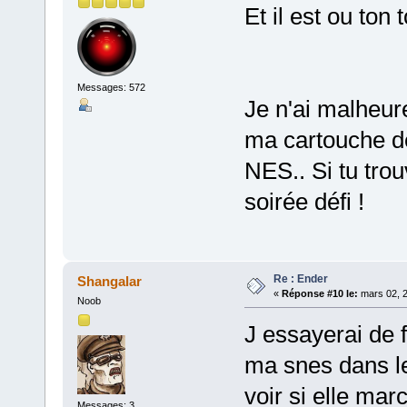
Et il est ou ton 
Messages: 572
Je n'ai malheur
ma cartouche de
NES.. Si tu trou
soirée défi !
Re : Ender
Shangalar
«
Réponse #10 le:
mars 02, 2
Noob
J essayerai de f
ma snes dans le
voir si elle ma
Messages: 3