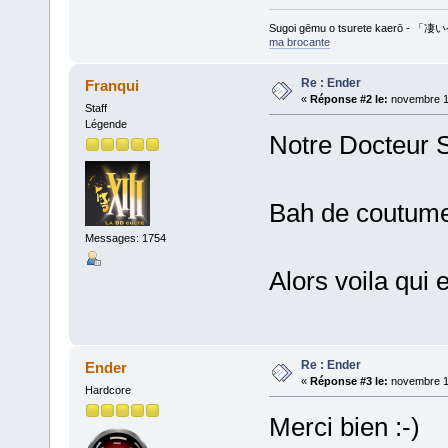
Sugoi gēmu o tsurete kaer
ma brocante
Re : Ender
Franqui
«
Réponse #2 le:
novembre 10
Staff
Légende
Notre Docteur S
Bah de coutume 
Messages: 1754
Alors voila qui es
Re : Ender
Ender
«
Réponse #3 le:
novembre 10
Hardcore
Merci bien :-)