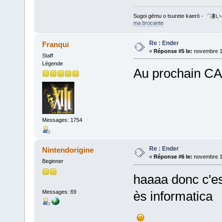
Sugoi gēmu o tsurete kaer
ma brocante
Re : Ender
Franqui
«
Réponse #5 le:
novembre 11
Staff
Légende
Au prochain CA
Messages: 1754
Re : Ender
Nintendorigine
«
Réponse #6 le:
novembre 11
Beginner
haaaa donc c'est
Messages: 69
ès informatica