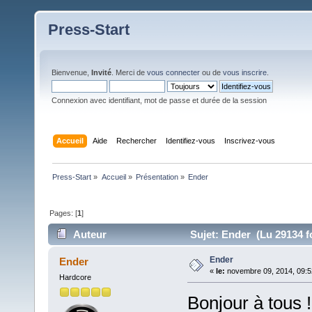
Press-Start
Bienvenue,
Invité
. Merci de
vous connecter
ou de
vous inscrire
.
Connexion avec identifiant, mot de passe et durée de la session
Accueil
Aide
Rechercher
Identifiez-vous
Inscrivez-vous
Press-Start
»
Accueil
»
Présentation
»
Ender
Pages: [
1
]
Auteur
Sujet: Ender (Lu 29134 f
Ender
Ender
«
le:
novembre 09, 2014, 09:5
Hardcore
Bonjour à tous !