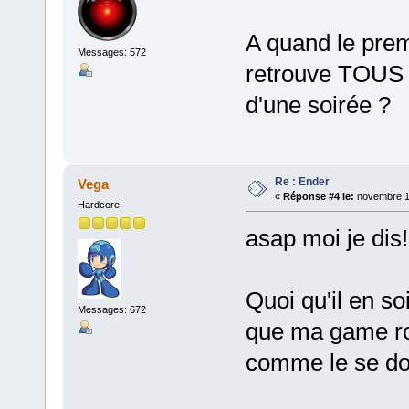
A quand le prem
Messages: 572
retrouve TOUS a
d'une soirée ?
Re : Ender
Vega
«
Réponse #4 le:
novembre 10
Hardcore
asap moi je dis!
Quoi qu'il en so
Messages: 672
que ma game roo
comme le se doi