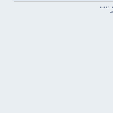
SMF 2.0.1
X