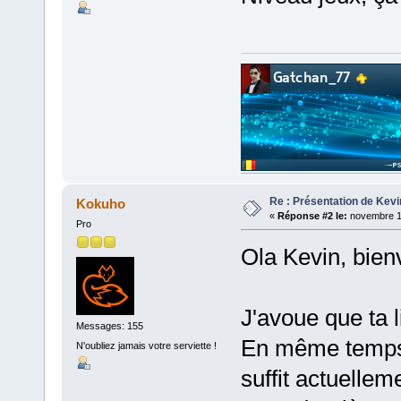
Re : Présentation de Kevi
Kokuho
«
Réponse #2 le:
novembre 14
Pro
Ola Kevin, bien
J'avoue que ta li
Messages: 155
En même temps, 
N'oubliez jamais votre serviette !
suffit actuelle