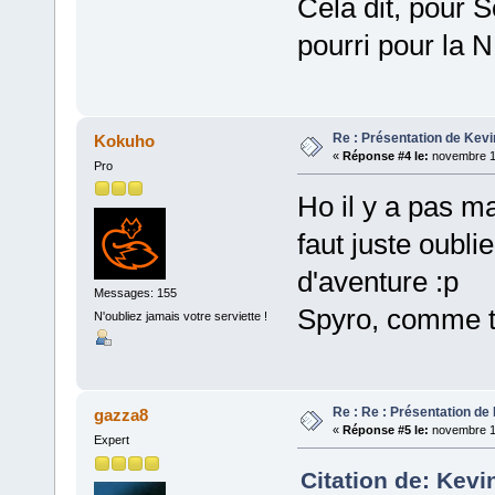
Cela dit, pour 
pourri pour la 
Re : Présentation de Kevi
Kokuho
«
Réponse #4 le:
novembre 14
Pro
Ho il y a pas ma
faut juste oubli
d'aventure :p
Messages: 155
Spyro, comme t
N'oubliez jamais votre serviette !
Re : Re : Présentation de
gazza8
«
Réponse #5 le:
novembre 15
Expert
Citation de: Kevi