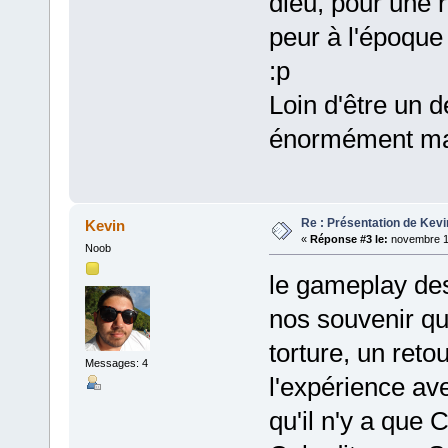
dieu, pour une 
peur à l'époque
:p
Loin d'être un d
énormément ma
Re : Présentation de Kevi
Kevin
«
Réponse #3 le:
novembre 14
Noob
le gameplay des
nos souvenir qu
torture, un retour
Messages: 4
l'expérience av
qu'il n'y a que 