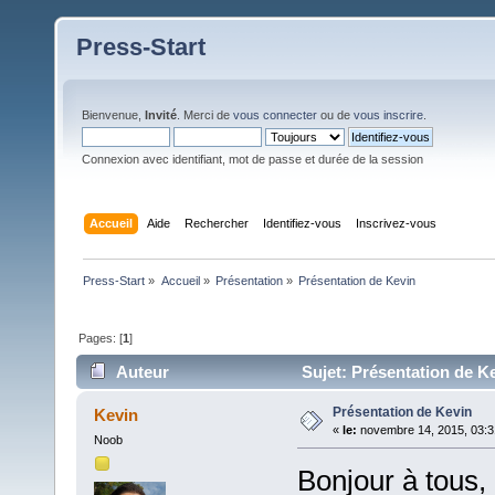
Press-Start
Bienvenue,
Invité
. Merci de
vous connecter
ou de
vous inscrire
.
Connexion avec identifiant, mot de passe et durée de la session
Accueil
Aide
Rechercher
Identifiez-vous
Inscrivez-vous
Press-Start
»
Accueil
»
Présentation
»
Présentation de Kevin
Pages: [
1
]
Auteur
Sujet: Présentation de Ke
Présentation de Kevin
Kevin
«
le:
novembre 14, 2015, 03:3
Noob
Bonjour à tous,