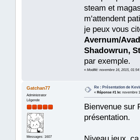
steam et magasin
m'attendent pat
je peux vous ci
Avernum/Avado
Shadowrun, S
par exemple.
«
Modifié: novembre 16, 2015, 01:54
Re : Présentation de Kevi
Gatchan77
«
Réponse #1 le:
novembre 14
Administrator
Légende
Bienvenue sur P
présentation.
Niveau jeux, ça
Messages: 1607