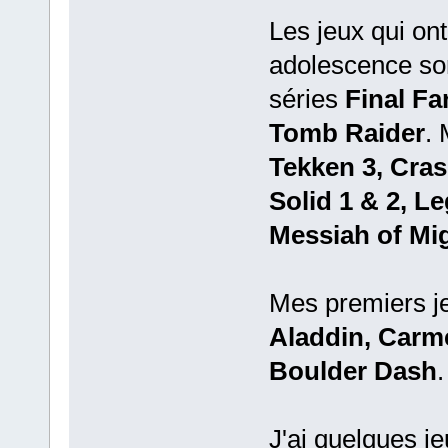
Les jeux qui o
adolescence so
séries
Final Fa
Tomb Raider
. 
Tekken 3, Cra
Solid 1 & 2, L
Messiah of Mi
Mes premiers j
Aladdin, Carm
Boulder Dash
.
J'ai quelques j