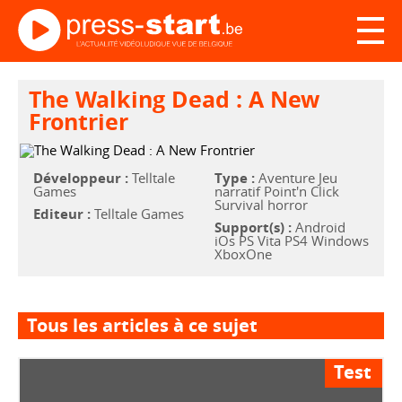
The Walking Dead : A New
Frontrier
Développeur :
Telltale
Type :
Aventure Jeu
Games
narratif Point'n Click
Survival horror
Editeur :
Telltale Games
Support(s) :
Android
iOs PS Vita PS4 Windows
XboxOne
Tous les articles à ce sujet
Test