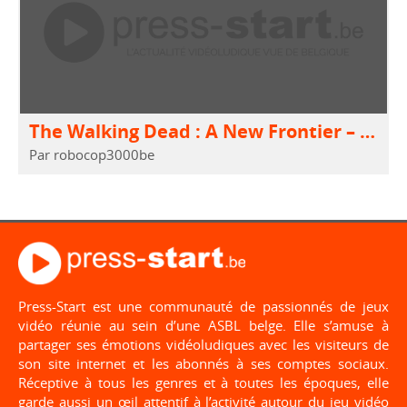
The Walking Dead : A New Frontier – Les aventures de Clémentine
Par robocop3000be
Press-Start est une communauté de passionnés de jeux
vidéo réunie au sein d’une ASBL belge. Elle s’amuse à
partager ses émotions vidéoludiques avec les visiteurs de
son site internet et les abonnés à ses comptes sociaux.
Réceptive à tous les genres et à toutes les époques, elle
garde aussi un œil attentif à l’activité autour du jeu vidéo