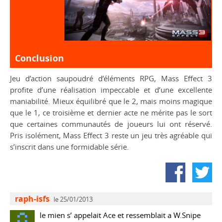
Conclusion
Jeu d’action saupoudré d’éléments RPG,
Mass Effect 3
profite d’une réalisation impeccable et d’une excellente
maniabilité. Mieux équilibré que le 2, mais moins magique
que le 1, ce troisième et dernier acte ne mérite pas le sort
que certaines communautés de joueurs lui ont réservé.
Pris isolément,
Mass Effect 3
reste un jeu très agréable qui
s’inscrit dans une formidable série.
Partager sur F
Partage
raph-isfs
le 25/01/2013
le mien s’ appelait Ace et ressemblait a W.Snipe