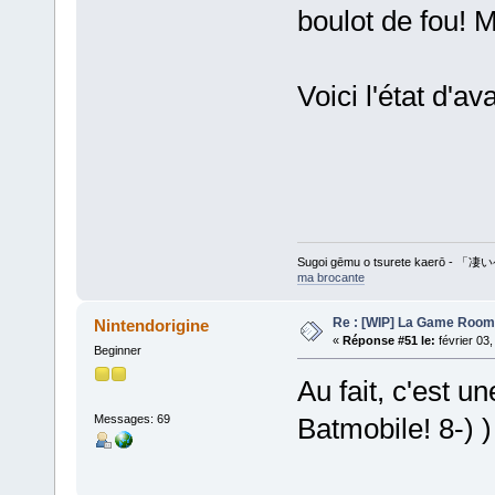
boulot de fou!
Voici l'état d'a
Sugoi gēmu o tsurete kaer
ma brocante
Re : [WIP] La Game Room
Nintendorigine
«
Réponse #51 le:
février 03
Beginner
Au fait, c'est u
Messages: 69
Batmobile! 8-) )