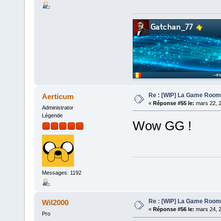
Re : [WIP] La Game Room
Aerticum
«
Réponse #55 le:
mars 22, 2
Administrator
Légende
Wow GG !
Messages: 1192
Re : [WIP] La Game Room
Wil2000
«
Réponse #56 le:
mars 24, 2
Pro