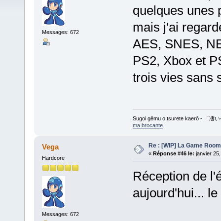
quelques unes p
mais j'ai regard
Messages: 672
AES, SNES, NE
PS2, Xbox et PS
trois vies sans s
Sugoi gēmu o tsurete kaer
ma brocante
Re : [WIP] La Game Room
Vega
«
Réponse #46 le:
janvier 25
Hardcore
Réception de l'
aujourd'hui... le
Messages: 672