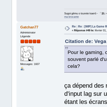
Sugoi gēmu o tsurete kaer
ma brocante
Re : Re : [WIP] La Game
Gatchan77
«
Réponse #49 le:
février 01
Administrator
Légende
Citation de: Vega
Pour le gaming, 
souvent parlé d'
Messages: 1607
cela?
ça dépend des m
d'input lag sur 
étant les écran