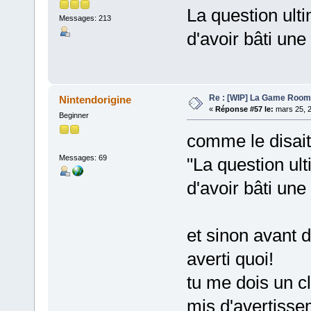
La question ult
Messages: 213
d'avoir bâti un
Re : [WIP] La Game Room
Nintendorigine
«
Réponse #57 le:
mars 25, 2
Beginner
comme le disait
Messages: 69
"La question ult
d'avoir bâti un
et sinon avant
averti quoi!
tu me dois un cl
mis d'avertissem