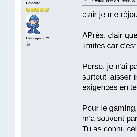
«
Réponse #48 le:
février 01
Hardcore
clair je me réjou
APrès, clair que
Messages: 672
limites car c'e
Perso, je n'ai p
surtout laisser
exigences en te
Pour le gaming,
m'a souvent par
Tu as connu ce