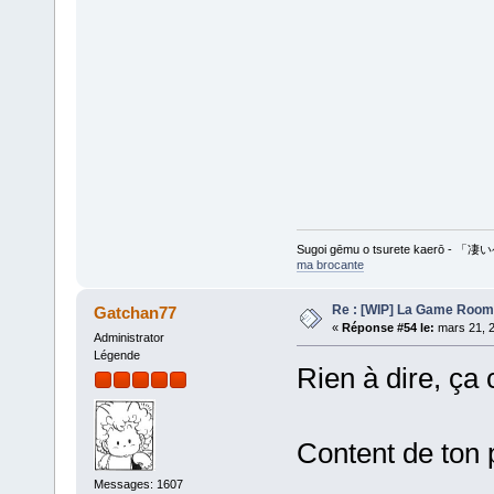
Sugoi gēmu o tsurete kaer
ma brocante
Re : [WIP] La Game Room
Gatchan77
«
Réponse #54 le:
mars 21, 2
Administrator
Légende
Rien à dire, ça
Content de ton 
Messages: 1607