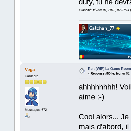
duty, tu ne devr
«
Modifié: février 01, 2016, 02:57:1
Re : [WIP] La Game Room
Vega
«
Réponse #50 le:
février 02
Hardcore
ahhhhhhhh! Voi
aime :-)
Messages: 672
Cool alors... Je
mais d'abord, il 