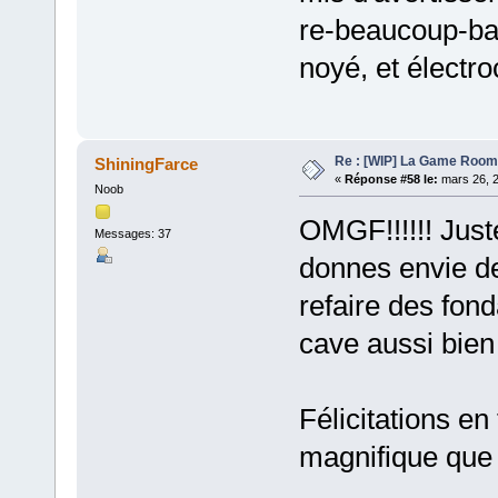
re-beaucoup-bav
noyé, et électroc
Re : [WIP] La Game Room
ShiningFarce
«
Réponse #58 le:
mars 26, 2
Noob
OMGF!!!!!! Just
Messages: 37
donnes envie d
refaire des fon
cave aussi bie
Félicitations en
magnifique que t