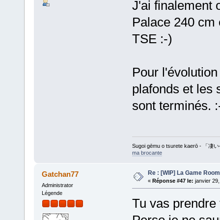
J'ai finalement
Palace 240 cm 
TSE :-)
Pour l'évolution
plafonds et les 
sont terminés. :
Sugoi gēmu o tsurete kaer
ma brocante
Re : [WIP] La Game Room
Gatchan77
«
Réponse #47 le:
janvier 29
Administrator
Légende
Tu vas prendre 
Perso je ne sau