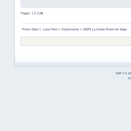
Pages:
1
2
3
[
4
]
Press-Start
»
Luna Park
»
Gamerooms
»
[WIP] La Game Room de Vega
SMF 2.0.1
X