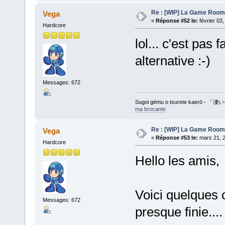
Re : [WIP] La Game Room
Vega
«
Réponse #52 le:
février 03
Hardcore
lol... c'est pas 
alternative :-)
Messages: 672
Sugoi gēmu o tsurete kaer
ma brocante
Re : [WIP] La Game Room
Vega
«
Réponse #53 le:
mars 21, 2
Hardcore
Hello les amis,
Voici quelques 
Messages: 672
presque finie.... 