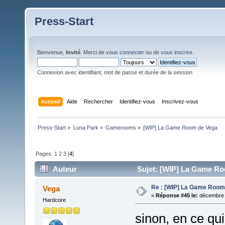
Press-Start
Bienvenue,
Invité
. Merci de
vous connecter
ou de
vous inscrire
.
Connexion avec identifiant, mot de passe et durée de la session
Accueil
Aide
Rechercher
Identifiez-vous
Inscrivez-vous
Press-Start
»
Luna Park
»
Gamerooms
»
[WIP] La Game Room de Vega
Pages:
1
2
3
[
4
]
Auteur
Sujet: [WIP] La Game Ro
Re : [WIP] La Game Room
Vega
«
Réponse #45 le:
décembre 1
Hardcore
sinon, en ce qui