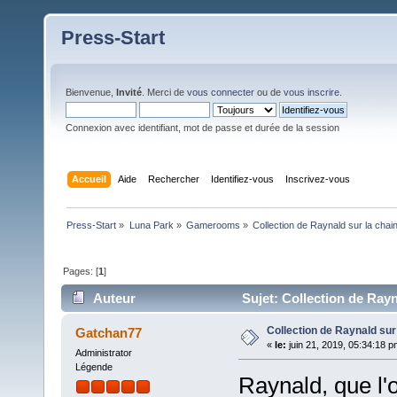
Press-Start
Bienvenue,
Invité
. Merci de
vous connecter
ou de
vous inscrire
.
Connexion avec identifiant, mot de passe et durée de la session
Accueil
Aide
Rechercher
Identifiez-vous
Inscrivez-vous
Press-Start
»
Luna Park
»
Gamerooms
»
Collection de Raynald sur la cha
Pages: [
1
]
Auteur
Sujet: Collection de Rayn
Collection de Raynald su
Gatchan77
«
le:
juin 21, 2019, 05:34:18 p
Administrator
Légende
Raynald, que l'o