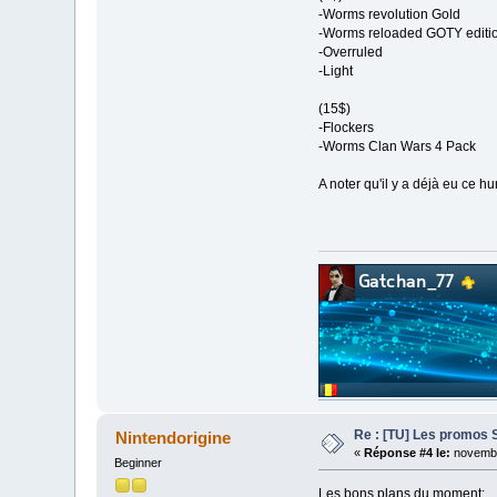
-Worms revolution Gold
-Worms reloaded GOTY editi
-Overruled
-Light
(15$)
-Flockers
-Worms Clan Wars 4 Pack
A noter qu'il y a déjà eu ce 
Re : [TU] Les promos 
Nintendorigine
«
Réponse #4 le:
novembr
Beginner
Les bons plans du moment: