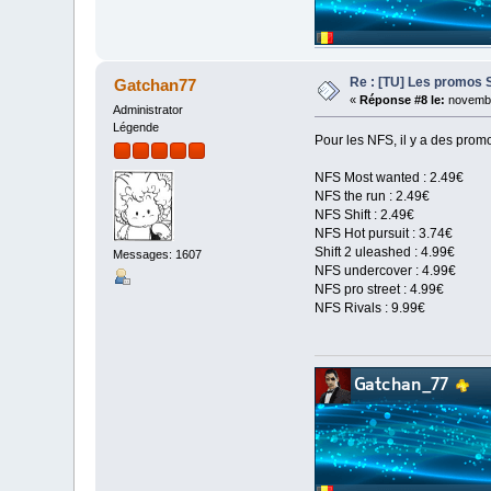
Re : [TU] Les promos 
Gatchan77
«
Réponse #8 le:
novembr
Administrator
Légende
Pour les NFS, il y a des pro
NFS Most wanted : 2.49€
NFS the run : 2.49€
NFS Shift : 2.49€
NFS Hot pursuit : 3.74€
Shift 2 uleashed : 4.99€
Messages: 1607
NFS undercover : 4.99€
NFS pro street : 4.99€
NFS Rivals : 9.99€