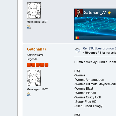
Messages: 1607
Re : [TU] Les promos 
Gatchan77
«
Réponse #3 le:
novembr
Administrator
Légende
Humble Weekly Bundle Team 
(1$)
-Worms
-Worms Armaggedon
-Worms Ultimate Mayhem edi
-Worms Blast
Messages: 1607
-Worms Pinball
-Worms Crazy Golf
-Super Frog HD
-Alien Breed Trilogy
(6$)