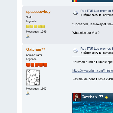
Re : [TU] Les promos 
spacecowboy
«
Réponse #6 le:
novembr
Staff
Légende
"Uncharted, Tearaway et Grav
Messages: 1799
What else sur Vita ?
Re : [TU] Les promos 
Gatchan77
«
Réponse #7 le:
novembr
Administrator
Légende
Nouveau bundle Humble specia
https://www.origin.com/fr-fr/st
Pas mal de bons titres à 2.49€
Messages: 1607