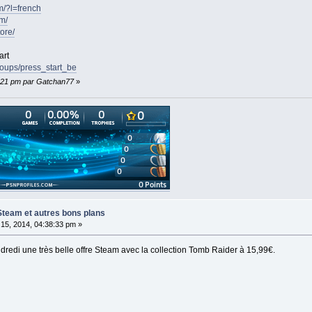
m/?l=french
m/
tore/
art
roups/press_start_be
05:21 pm par Gatchan77
»
Steam et autres bons plans
15, 2014, 04:38:33 pm »
redi une très belle offre Steam avec la collection Tomb Raider à 15,99€.