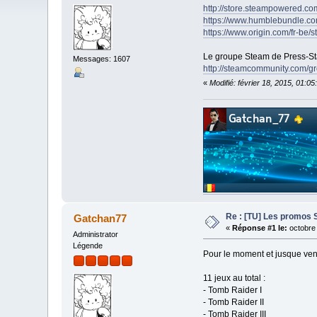
http://store.steampowered.co
https://www.humblebundle.co
https://www.origin.com/fr-be/s
Le groupe Steam de Press-St
Messages: 1607
http://steamcommunity.com/g
«
Modifié: février 18, 2015, 01:
Re : [TU] Les promos 
Gatchan77
«
Réponse #1 le:
octobre 
Administrator
Légende
Pour le moment et jusque vend
11 jeux au total :
- Tomb Raider I
- Tomb Raider II
- Tomb Raider III