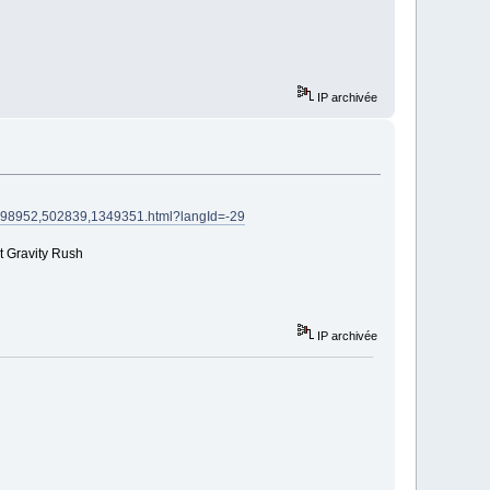
IP archivée
98952,502839,1349351.html?langId=-29
t Gravity Rush
IP archivée