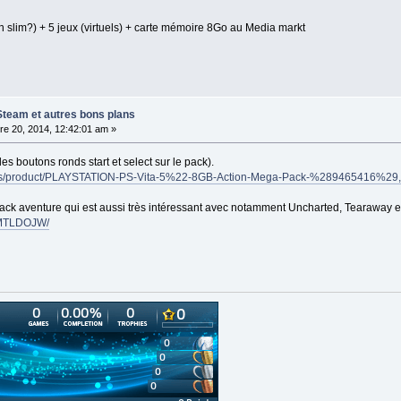
n slim?) + 5 jeux (virtuels) + carte mémoire 8Go au Media markt
Steam et autres bons plans
e 20, 2014, 12:42:01 am »
 les boutons ronds start et select sur le pack).
mcs/product/PLAYSTATION-PS-Vita-5%22-8GB-Action-Mega-Pack-%289465416%29,
pack aventure qui est aussi très intéressant avec notamment Uncharted, Tearaway e
0MTLDOJW/