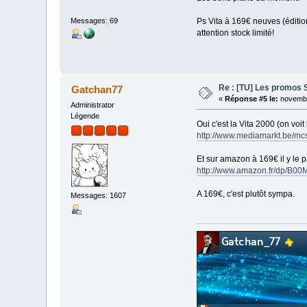
Ps Vita à 169€ neuves (éditio
Messages: 69
attention stock limité!
Re : [TU] Les promos 
Gatchan77
«
Réponse #5 le:
novembr
Administrator
Légende
Oui c'est la Vita 2000 (on voit
http://www.mediamarkt.be/
Et sur amazon à 169€ il y le 
http://www.amazon.fr/dp/B0
A 169€, c'est plutôt sympa.
Messages: 1607