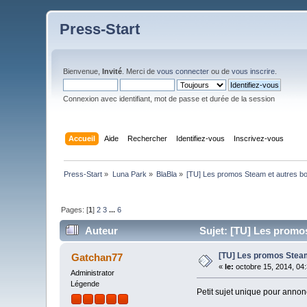
Press-Start
Bienvenue,
Invité
. Merci de
vous connecter
ou de
vous inscrire
.
Connexion avec identifiant, mot de passe et durée de la session
Accueil
Aide
Rechercher
Identifiez-vous
Inscrivez-vous
Press-Start
»
Luna Park
»
BlaBla
»
[TU] Les promos Steam et autres bo
Pages: [
1
]
2
3
...
6
Auteur
Sujet: [TU] Les promos
[TU] Les promos Steam 
Gatchan77
«
le:
octobre 15, 2014, 04
Administrator
Légende
Petit sujet unique pour annon