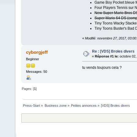
Game Boy Pocket bleue f
Four Players Tennis sur 
New Super Mario Bros DS
Super Mario 64 DS (comp
Tiny Toons Wacky Stacke
Tiny Toons Buster's Bad 
«
Modifié: novembre 27, 2017, 03:00
Re : [VDS] Broles divers
cyborgjeff
«
Réponse #1 le:
octobre 02,
Beginner
tu vends toujours cela ?
Messages: 50
Pages: [
1
]
Press-Start
»
Business zone
»
Petites annonces
»
[VDS] Broles divers