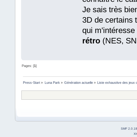
Je sais très bie
3D de certains t
qui m'intéresse a
rétro
(NES, SNE
Pages: [
1
]
Press-Start
»
Luna Park
»
Génération actuelle
»
Liste exhaustive des jeux 
SMF 2.0.1
X