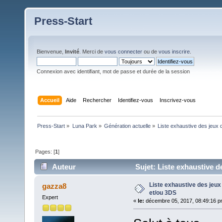
Press-Start
Bienvenue,
Invité
. Merci de
vous connecter
ou de
vous inscrire
.
Connexion avec identifiant, mot de passe et durée de la session
Accueil
Aide
Rechercher
Identifiez-vous
Inscrivez-vous
Press-Start
»
Luna Park
»
Génération actuelle
»
Liste exhaustive des jeux 
Pages: [
1
]
Auteur
Sujet: Liste exhaustive d
Liste exhaustive des jeux
gazza8
et/ou 3DS
Expert
«
le:
décembre 05, 2017, 08:49:16 p