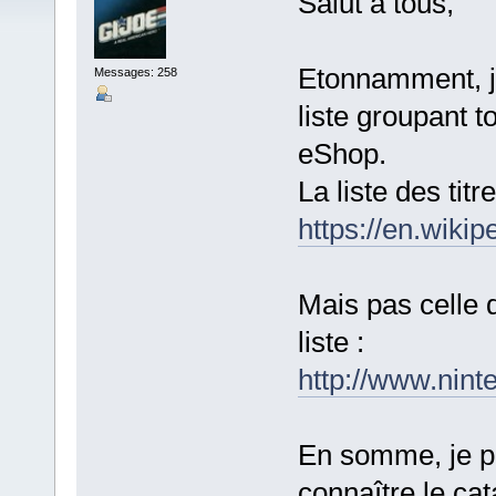
Salut à tous,
Etonnamment, je
Messages: 258
liste groupant t
eShop.
La liste des titr
https://en.wiki
Mais pas celle 
liste :
http://www.nin
En somme, je pr
connaître le ca