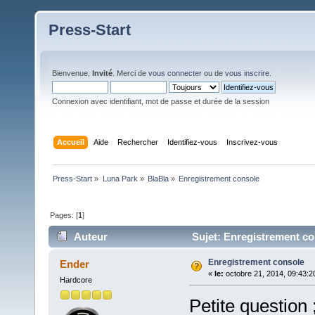
Press-Start
Bienvenue,
Invité
. Merci de
vous connecter
ou de
vous inscrire
.
Connexion avec identifiant, mot de passe et durée de la session
Accueil
Aide
Rechercher
Identifiez-vous
Inscrivez-vous
Press-Start
»
Luna Park
»
BlaBla
»
Enregistrement console
Pages: [
1
]
Auteur
Sujet: Enregistrement co
Enregistrement console
Ender
«
le:
octobre 21, 2014, 09:43:2
Hardcore
Petite question 