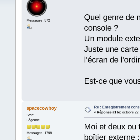
Quel genre de m
Messages: 572
console ?
Un module exter
Juste une carte 
l'écran de l'ord
Est-ce que vous
Re : Enregistrement cons
spacecowboy
«
Réponse #1 le:
octobre 22,
Staff
Légende
Moi et deux ou t
Messages: 1799
boîtier externe