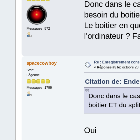
Donc dans le cas
besoin du boitie
Le boitier en q
Messages: 572
l'ordinateur ? 
Re : Enregistrement cons
spacecowboy
«
Réponse #5 le:
octobre 23,
Staff
Légende
Citation de: Ende
Messages: 1799
Donc dans le cas 
boitier ET du spli
Oui