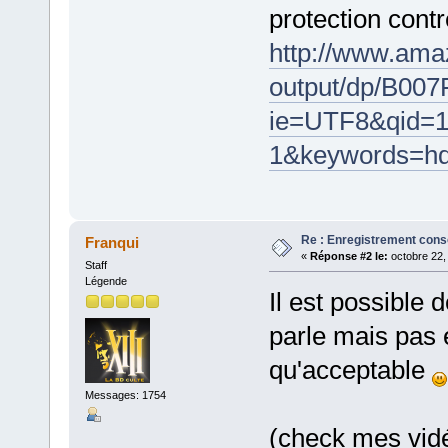
protection cont
http://www.amazo
output/dp/B00
ie=UTF8&qid=1
1&keywords=hdm
Re : Enregistrement cons
Franqui
«
Réponse #2 le:
octobre 22,
Staff
Légende
Il est possible 
parle mais pas
qu'acceptable
Messages: 1754
(check mes vid