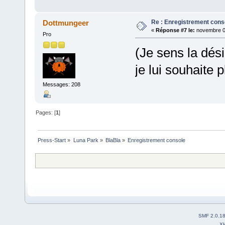
Re : Enregistrement cons
Dottmungeer
«
Réponse #7 le:
novembre 03
Pro
(Je sens la dés
je lui souhaite 
Messages: 208
Pages: [
1
]
Press-Start
»
Luna Park
»
BlaBla
»
Enregistrement console
SMF 2.0.1
X