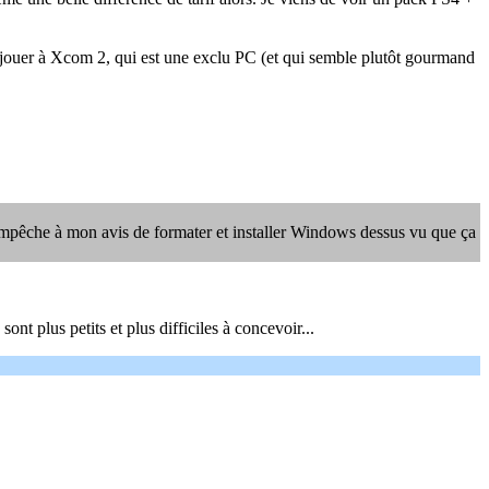
lu jouer à Xcom 2, qui est une exclu PC (et qui semble plutôt gourmand
'empêche à mon avis de formater et installer Windows dessus vu que ça
nt plus petits et plus difficiles à concevoir...