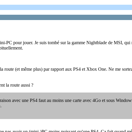
 mini-PC pour jouer. Je suis tombé sur la gamme Nightblade de MSI, qui me
bituellement.
ent la route (et même plus) par rapport aux PS4 et Xbox One. Ne me so
t la route aussi ?
paraison avec une PS4 faut au moins une carte avec 4Go et sous Windows
.
 ne pas avoir un (mini-)PC moins puissant qu'une PS4. Ca fait quand mêm