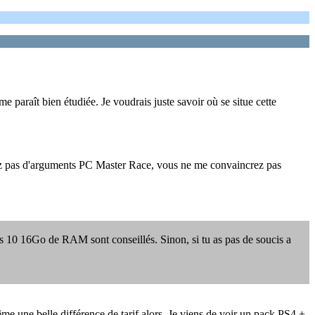
 paraît bien étudiée. Je voudrais juste savoir où se situe cette
rtez pas d'arguments PC Master Race, vous ne me convaincrez pas
 10 16Go de RAM sont conseillés. Sinon, si tu as pas de soucis a
e une belle différence de tarif alors. Je viens de voir un pack PS4 +