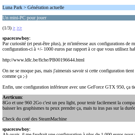
Luna Park > Génération actuelle
Un mini-PC pour jouer
(1/3)
>
>>
spacecowboy
:
Par curiosité (et peut-être plus), je m'intéresse aux configurations de
configuration-ci à +/- 1000 euros par rapport à ce que vous utilisez ha
http://www.ldlc.be/fiche/PB00196644.html
On ne se moque pas, mais j'aimerais savoir si cette configuration ti
comme ça ;-)
Enfin, une configuration inférieure avec une GeForce GTX 950, ça tien
Aerticum
:
8Go et une 960 2Go c'est un peu light, pour tenir facilement la com
baisser les graphismes tu peux prendre ça, mais tu iras pas sur la durée
Check du coté des SteamMachine
spacecowboy
:
Ah ouais, il me faudrait une configuration à plus de 1.000 euros pour