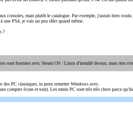
t aux consoles, mais plutôt le catalogue. Par exemple, j'aurais bien vou
e à une PS4, je vais un peu râler quand même.
n ?
nes sont fournies avec Steam OS / Linux d'installé dessus, mais rien n
te des PC classiques, tu peux remettre Windows avec.
compter écran et tout). Les minis PC sont très très chers parce qu'ils so