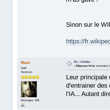
Sinon sur le WIk
https://fr.wikip
Re : Amiibo
Mass
«
Réponse #4 le:
novembre 15
Staff
Hardcore
Leur principale 
d'entrainer des 
l'IA... Autant di
Messages: 996