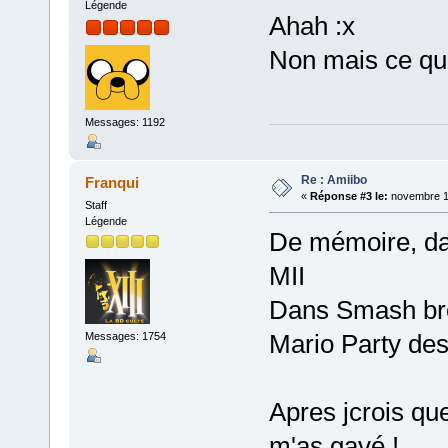
Légende
Ahah :x
Non mais ce qu'
Messages: 1192
Re : Amiibo
Franqui
«
Réponse #3 le:
novembre 14
Staff
Légende
De mémoire, da
MII
Dans Smash bros
Mario Party des
Messages: 1754
Apres jcrois qu
m'as gavé !