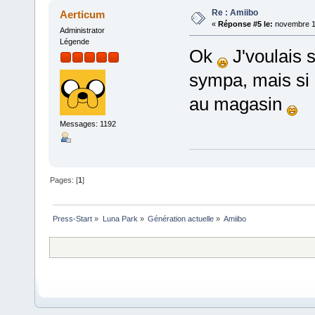
Re : Amiibo
Aerticum
«
Réponse #5 le:
novembre 19
Administrator
Légende
Ok
J'voulais s
sympa, mais si c
au magasin
Messages: 1192
Pages: [
1
]
Press-Start
»
Luna Park
»
Génération actuelle
»
Amiibo