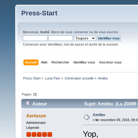
Press-Start
Bienvenue,
Invité
. Merci de
vous connecter
ou de
vous inscrire
.
Connexion avec identifiant, mot de passe et durée de la session
Accueil
Aide
Rechercher
Identifiez-vous
Inscrivez-vous
Press-Start
»
Luna Park
»
Génération actuelle
»
Amiibo
Pages: [
1
]
Auteur
Sujet: Amiibo (Lu 20499 
Amiibo
Aerticum
«
le:
novembre 09, 2016, 09:4
Administrator
Légende
Yop,