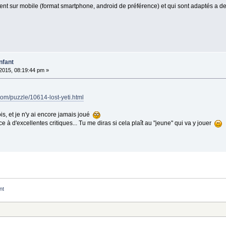
ent sur mobile (format smartphone, android de préférence) et qui sont adaptés a de
nfant
 2015, 08:19:44 pm »
m/puzzle/10614-lost-yeti.html
ois, et je n'y ai encore jamais joué
ce à d'excellentes critiques... Tu me diras si cela plaît au "jeune" qui va y jouer
nt