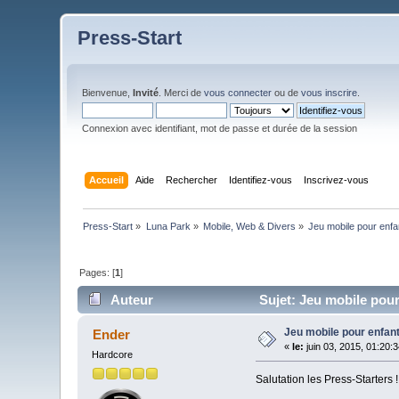
Press-Start
Bienvenue,
Invité
. Merci de
vous connecter
ou de
vous inscrire
.
Connexion avec identifiant, mot de passe et durée de la session
Accueil
Aide
Rechercher
Identifiez-vous
Inscrivez-vous
Press-Start
»
Luna Park
»
Mobile, Web & Divers
»
Jeu mobile pour enfa
Pages: [
1
]
Auteur
Sujet: Jeu mobile pour
Jeu mobile pour enfan
Ender
«
le:
juin 03, 2015, 01:20:
Hardcore
Salutation les Press-Starters !