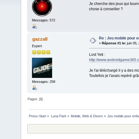
Je cherche des jeux qui tourn
chose à conseiller ?
Messages: 572
Re : Jeu mobile pour e
gazza8
«
Réponse #1 le:
juin 05,
Expert
Lost Yeti :
http://www.androidgame365.co
Je l'ai téléchargé il y a des m
Toutefois je l'avais repéré grâ
Messages: 258
Pages: [
1
]
Press-Start
»
Luna Park
»
Mobile, Web & Divers
»
Jeu mobile pour enfa