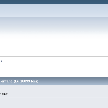
nt
 enfant (Lu 16099 fois)
t
34 pm »