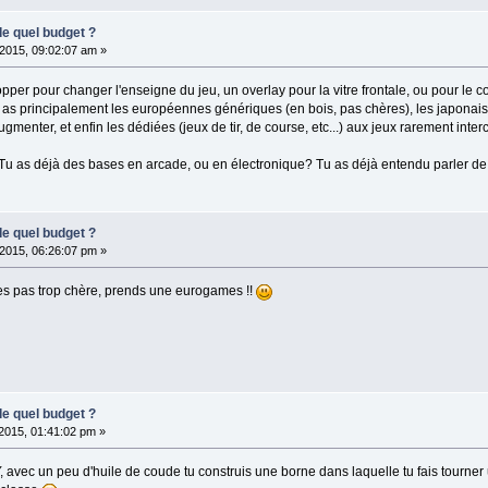
de quel budget ?
2015, 09:02:07 am »
pper pour changer l'enseigne du jeu, un overlay pour la vitre frontale, ou pour le co
 tu as principalement les européennes génériques (en bois, pas chères), les japonai
gmenter, et enfin les dédiées (jeux de tir, de course, etc...) aux jeux rarement int
? Tu as déjà des bases en arcade, ou en électronique? Tu as déjà entendu parler 
de quel budget ?
2015, 06:26:07 pm »
ies pas trop chère, prends une eurogames !!
de quel budget ?
 2015, 01:41:02 pm »
IY, avec un peu d'huile de coude tu construis une borne dans laquelle tu fais tourn