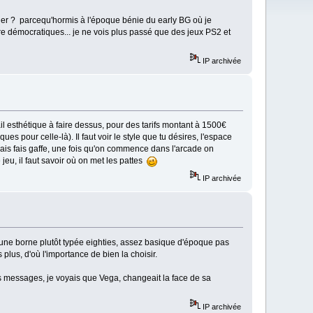
rder ? parcequ'hormis à l'époque bénie du early BG où je
e démocratiques... je ne vois plus passé que des jeux PS2 et
IP archivée
l esthétique à faire dessus, pour des tarifs montant à 1500€
our celle-là). Il faut voir le style que tu désires, l'espace
mais fais gaffe, une fois qu'on commence dans l'arcade on
jeu, il faut savoir où on met les pattes
IP archivée
er une borne plutôt typée eighties, assez basique d'époque pas
s plus, d'où l'importance de bien la choisir.
les messages, je voyais que Vega, changeait la face de sa
IP archivée