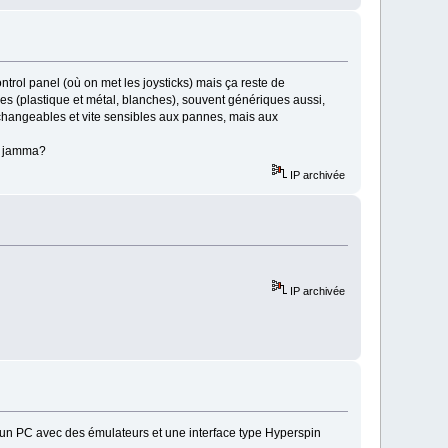
ntrol panel (où on met les joysticks) mais ça reste de
ses (plastique et métal, blanches), souvent génériques aussi,
erchangeables et vite sensibles aux pannes, mais aux
de jamma?
IP archivée
IP archivée
er un PC avec des émulateurs et une interface type Hyperspin