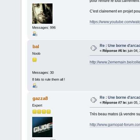
pour rendre le tout carrément
C'est clairement en projet po
https://www.youtube.com/wa
Messages: 996
Re : Une borne d'arca
bal
«
Réponse #6 le:
juin 04,
Noob
http://www.2ememain.be/coll
Messages: 30
8 bits to rule them all !
Re : Une borne d'arca
gazza8
«
Réponse #7 le:
juin 05,
Expert
Très beau matos (à vendre su
http://www.gamopat-forum.co