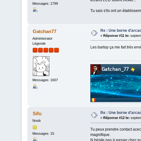
Messages: 1799
Tu sais s'ils ont un établisse
Re : Une borne d'arca
Gatchan77
«
Réponse #11 le:
septem
Administrator
Légende
Les bartop ça me fait très en
Messages: 1607
Re : Une borne d'arca
Sifu
«
Réponse #12 le:
septem
Noob
Tu peux prendre contact acec 
Messages: 15
magnifique.
N hésite pas à passer chez eu