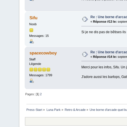
Re : Une borne d'arca
Sifu
«
Réponse #13 le:
septem
Noob
Si je ne dis pas de bêtises ils
Messages: 15
Re : Une borne d'arca
spacecowboy
«
Réponse #14 le:
septem
Staff
Légende
Merci pour les infos, Sifu. Un j
Messages: 1799
J'adore aussi les bartops, G
Pages: [
1
]
2
Press-Start
»
Luna Park
»
Retro & Arcade
»
Une borne d'arcade quel b