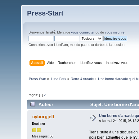
Press-Start
Bienvenue,
Invité
. Merci de
vous connecter
ou de
vous inscrire
.
Connexion avec identifiant, mot de passe et durée de la session
Accueil
Aide
Rechercher
Identifiez-vous
Inscrivez-vous
Press-Start
»
Luna Park
»
Retro & Arcade
»
Une borne d'arcade quel b
Pages: [
1
]
2
Auteur
Sujet: Une borne d'arc
Une borne d'arcade qu
cyborgjeff
«
le:
mai 24, 2015, 08:12:
Beginner
Tiens, suite à une discussion
Messages: 50
dois bien admettre que je n'y 