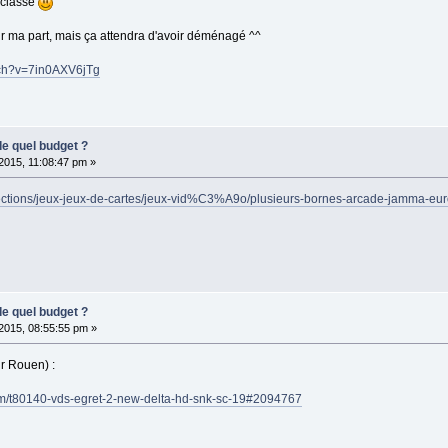
 classe
ur ma part, mais ça attendra d'avoir déménagé ^^
tch?v=7in0AXV6jTg
de quel budget ?
 2015, 11:08:47 pm »
ections/jeux-jeux-de-cartes/jeux-vid%C3%A9o/plusieurs-bornes-arcade-jamma-e
de quel budget ?
 2015, 08:55:55 pm »
r Rouen) :
m/t80140-vds-egret-2-new-delta-hd-snk-sc-19#2094767