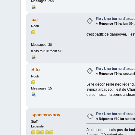
Messages: 258
Re : Une borne d'arca
bal
«
Réponse #8 le:
juin 09,
Noob
c'est badtz de gamoover, il est
Messages: 30
8 bits to rule them all !
Re : Une borne d'arca
Sifu
«
Réponse #9 le:
septemb
Noob
Je te déconseille neo légend
Messages: 15
sympa arcadeo, il est de Char
de connecter la borne à steam
Re : Une borne d'arca
spacecowboy
«
Réponse #10 le:
septem
Staff
Légende
Je ne connaissais pas du tout
écrans LCD soient nickel...