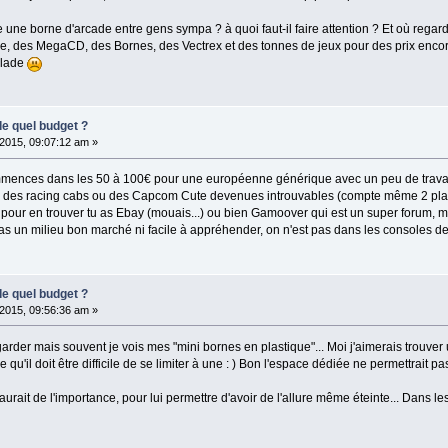
e une borne d'arcade entre gens sympa ? à quoi faut-il faire attention ? Et où rega
re, des MegaCD, des Bornes, des Vectrex et des tonnes de jeux pour des prix encor
alade
de quel budget ?
2015, 09:07:12 am »
 commences dans les 50 à 100€ pour une européenne générique avec un peu de travai
des racing cabs ou des Capcom Cute devenues introuvables (compte même 2 plaques p
, pour en trouver tu as Ebay (mouais...) ou bien Gamoover qui est un super forum, 
pas un milieu bon marché ni facile à appréhender, on n'est pas dans les consoles de 
de quel budget ?
2015, 09:56:36 am »
regarder mais souvent je vois mes "mini bornes en plastique"... Moi j'aimerais trouv
e qu'il doit être difficile de se limiter à une : ) Bon l'espace dédiée ne permettrait pa
aurait de l'importance, pour lui permettre d'avoir de l'allure même éteinte... Dans 