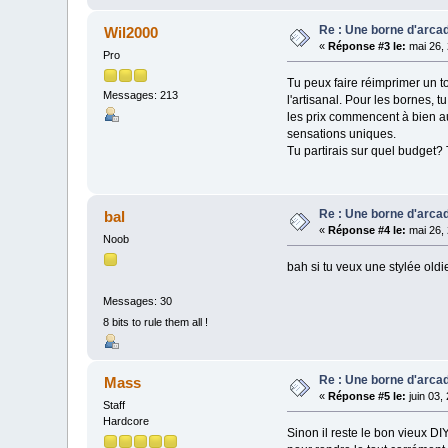
Re : Une borne d'arca
Wil2000
«
Réponse #3 le:
mai 26, 
Pro
Tu peux faire réimprimer un to
Messages: 213
l'artisanal. Pour les bornes,
les prix commencent à bien au
sensations uniques.
Tu partirais sur quel budget
Re : Une borne d'arca
bal
«
Réponse #4 le:
mai 26, 
Noob
bah si tu veux une stylée old
Messages: 30
8 bits to rule them all !
Re : Une borne d'arca
Mass
«
Réponse #5 le:
juin 03,
Staff
Hardcore
Sinon il reste le bon vieux D