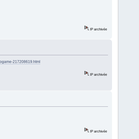
IP archivée
urogame-217208619.html
IP archivée
IP archivée