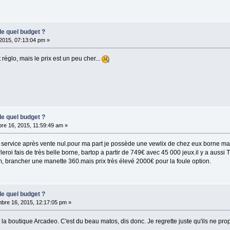
de quel budget ?
 2015, 07:13:04 pm »
 réglo, mais le prix est un peu cher...
de quel budget ?
re 16, 2015, 11:59:49 am »
, service après vente nul.pour ma part je possède une vewlix de chez eux borne ma
leroi fais de très belle borne, bartop a partir de 749€ avec 45 000 jeux.il y a auss
, brancher une manette 360.mais prix très élevé 2000€ pour la foule option.
de quel budget ?
bre 16, 2015, 12:17:05 pm »
 la boutique Arcadeo. C'est du beau matos, dis donc. Je regrette juste qu'ils ne 