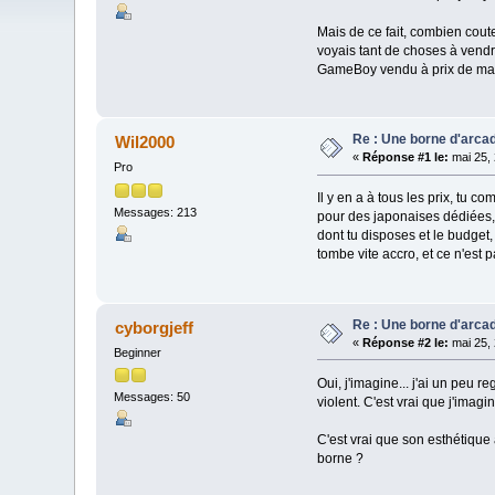
Mais de ce fait, combien cout
voyais tant de choses à vend
GameBoy vendu à prix de m
Re : Une borne d'arca
Wil2000
«
Réponse #1 le:
mai 25, 
Pro
Il y en a à tous les prix, tu
Messages: 213
pour des japonaises dédiées, 
dont tu disposes et le budget
tombe vite accro, et ce n'est 
Re : Une borne d'arca
cyborgjeff
«
Réponse #2 le:
mai 25, 
Beginner
Oui, j'imagine... j'ai un peu 
Messages: 50
violent. C'est vrai que j'imagin
C'est vrai que son esthétique 
borne ?