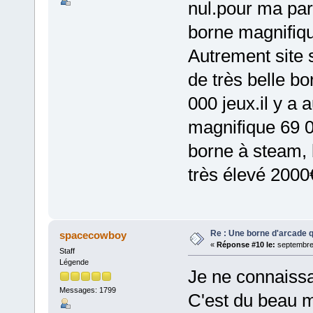
nul.pour ma par
borne magnifiq
Autrement site 
de très belle bo
000 jeux.il y a
magnifique 69 0
borne à steam,
très élevé 2000€
Re : Une borne d'arcade q
spacecowboy
«
Réponse #10 le:
septembre 
Staff
Légende
Je ne connaissa
Messages: 1799
C'est du beau ma