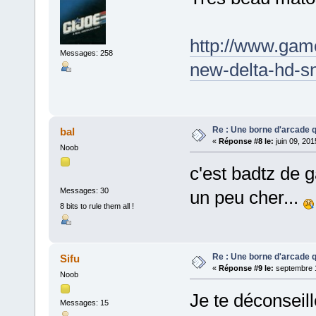
http://www.gam
Messages: 258
new-delta-hd-s
Re : Une borne d'arcade q
bal
«
Réponse #8 le:
juin 09, 201
Noob
c'est badtz de g
Messages: 30
un peu cher...
8 bits to rule them all !
Re : Une borne d'arcade q
Sifu
«
Réponse #9 le:
septembre 1
Noob
Je te déconseil
Messages: 15