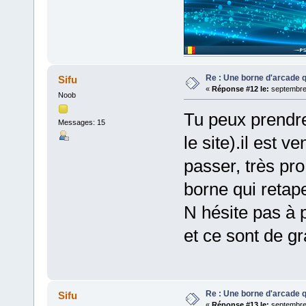
Re : Une borne d'arcade q
Sifu
«
Réponse #12 le:
septembre 
Noob
Tu peux prendr
Messages: 15
le site).il est 
passer, très pro
borne qui retap
N hésite pas à 
et ce sont de g
Re : Une borne d'arcade q
Sifu
«
Réponse #13 le:
septembre 