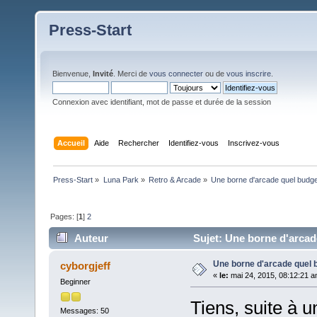
Press-Start
Bienvenue,
Invité
. Merci de
vous connecter
ou de
vous inscrire
.
Connexion avec identifiant, mot de passe et durée de la session
Accueil
Aide
Rechercher
Identifiez-vous
Inscrivez-vous
Press-Start
»
Luna Park
»
Retro & Arcade
»
Une borne d'arcade quel budge
Pages: [
1
]
2
Auteur
Sujet: Une borne d'arcad
Une borne d'arcade quel 
cyborgjeff
«
le:
mai 24, 2015, 08:12:21 a
Beginner
Tiens, suite à 
Messages: 50