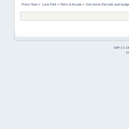
Press-Start
»
Luna Park
»
Retro & Arcade
»
Une borne d'arcade quel budge
SMF 2.0.1
X