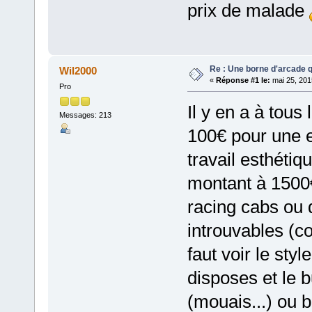
prix de malade
Re : Une borne d'arcade q
Wil2000
«
Réponse #1 le:
mai 25, 201
Pro
Il y en a à tous
Messages: 213
100€ pour une 
travail esthétiq
montant à 1500
racing cabs ou
introuvables (c
faut voir le styl
disposes et le 
(mouais...) ou 