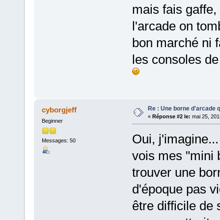
mais fais gaffe
l'arcade on tomb
bon marché ni f
les consoles de 
Re : Une borne d'arcade q
cyborgjeff
«
Réponse #2 le:
mai 25, 201
Beginner
Oui, j'imagine..
Messages: 50
vois mes "mini b
trouver une bor
d'époque pas vio
être difficile de