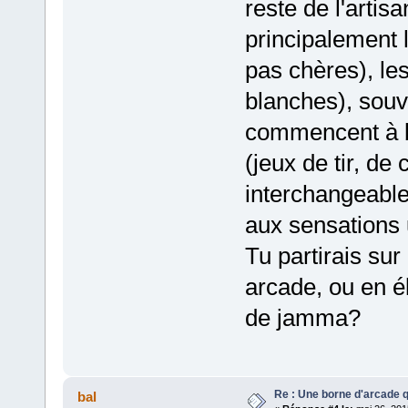
reste de l'artis
principalement 
pas chères), les
blanches), souv
commencent à bi
(jeux de tir, de
interchangeable
aux sensations 
Tu partirais su
arcade, ou en é
de jamma?
Re : Une borne d'arcade q
bal