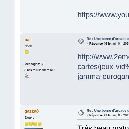
https://www.yo
Re : Une borne d'arcade q
bal
«
Réponse #6 le:
juin 04, 201
Noob
http://www.2eme
Messages: 30
cartes/jeux-vi
8 bits to rule them all !
jamma-eurogam
Re : Une borne d'arcade q
gazza8
«
Réponse #7 le:
juin 05, 201
Expert
Très beau matos