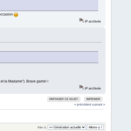
l'occasion
IP archivée
r et la Madame"). Brave gamin !
IP archivée
PARTAGER CE SUJET
IMPRIMER
« précédent
suivant »
Aller à: