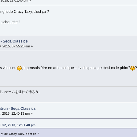
, 2015, 12:01:48 pm »
right de Crazy Taxy, c'est ça ?
s chouette !
 - Sega Classics
3, 2015, 07:55:26 am »
es vitesses
je pensais être en automatique... Lz dis pas que c'est ca le pblm?
?
erō - 「凄いゲームを連れて帰ろう」
trun - Sega Classics
3, 2015, 12:40:13 pm »
il 02, 2015, 12:01:48 pm
ght de Crazy Taxy, c'est ça ?