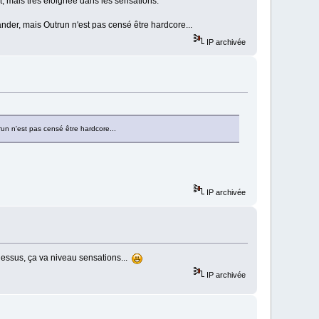
, mais très éloignée dans les sensations.
ander, mais Outrun n'est pas censé être hardcore...
IP archivée
run n'est pas censé être hardcore...
IP archivée
dessus, ça va niveau sensations...
IP archivée