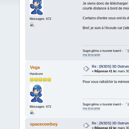
Je viens donc de télécharger 
courte distance à bord de mon 
Certains d'entre vous ont-ils
Messages: 672
Bref, je suis à l'écoute car j'
Sugoi gēmu o tsurete ka
ma brocante
Re : [N3DS] 3D Outrun
Vega
«
Réponse #1 le:
mars 30
Hardcore
Pour vous rafraîchir la mémoi
Sugoi gēmu o tsurete ka
Messages: 672
ma brocante
Re : [N3DS] 3D Outrun
spacecowboy
«
Réponse #2 le:
mars 30