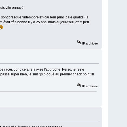
suis vite ennuyé.
sont presque "intemporels") car leur principale qualité (la
 était très bonne il y a 25 ans, mais aujourd'hui, c'est peu
IP archivée
 racer, donc cela relativise l'approche. Perso, je reste
asse super bien, je suis tjs bloqué au premier check point!!!!
IP archivée