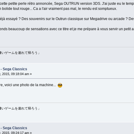
cette petite perle rétro annoncée, Sega OUTRUN version 3DS. J'ai juste eu le temps
bolide tout rouge... Ca a l'air vraiment pas mal, le rendu est somptueux.
 déjà essayé ? Des souvenirs sur le Outrun classique sur Megadrive ou arcade ? Des 
attends beaucoup de sensations avec ce titre et je me prépare à vous servir un petit ar
erō - 「凄いゲームを連れて帰ろう」
 - Sega Classics
, 2015, 09:18:04 am »
re, voici une photo de la machine...
erō - 「凄いゲームを連れて帰ろう」
 - Sega Classics
, 2015, 09:24:17 am »