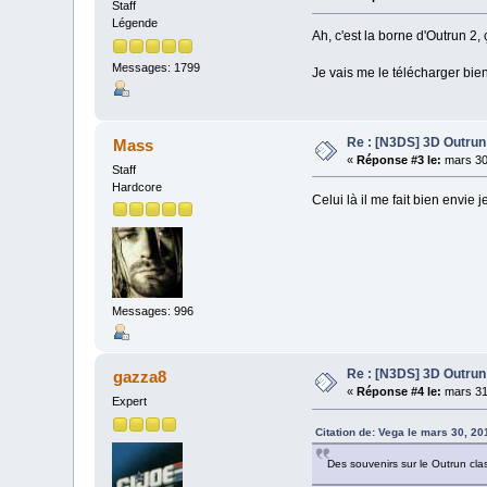
Staff
Légende
Ah, c'est la borne d'Outrun 2
Messages: 1799
Je vais me le télécharger bie
Re : [N3DS] 3D Outrun
Mass
«
Réponse #3 le:
mars 30
Staff
Hardcore
Celui là il me fait bien envie je
Messages: 996
Re : [N3DS] 3D Outrun
gazza8
«
Réponse #4 le:
mars 31
Expert
Citation de: Vega le mars 30, 2
Des souvenirs sur le Outrun cla