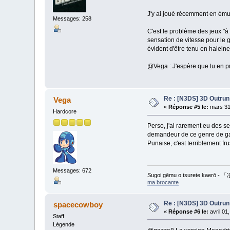
J'y ai joué récemment en émulat
Messages: 258
C'est le problème des jeux "à 
sensation de vitesse pour le g
évident d'être tenu en haleine
@Vega : J'espère que tu en p
Re : [N3DS] 3D Outrun
Vega
«
Réponse #5 le:
mars 31
Hardcore
Perso, j'ai rarement eu des se
demandeur de ce genre de game 
Punaise, c'est terriblement frus
Messages: 672
Sugoi gēmu o tsurete ka
ma brocante
Re : [N3DS] 3D Outrun
spacecowboy
«
Réponse #6 le:
avril 01
Staff
Légende