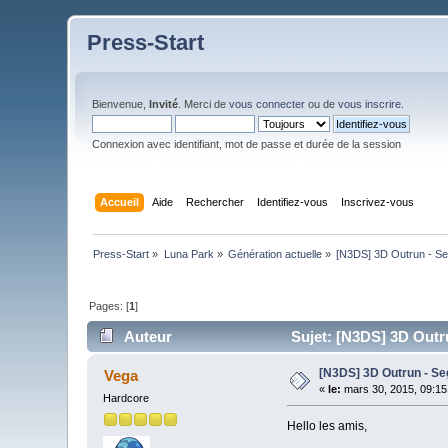
Press-Start
Bienvenue,
Invité
. Merci de
vous connecter
ou de
vous inscrire
.
Connexion avec identifiant, mot de passe et durée de la session
Accueil
Aide
Rechercher
Identifiez-vous
Inscrivez-vous
Press-Start
»
Luna Park
»
Génération actuelle
»
[N3DS] 3D Outrun - Se
Pages: [
1
]
Auteur
Sujet: [N3DS] 3D Outru
[N3DS] 3D Outrun - Se
Vega
«
le:
mars 30, 2015, 09:15
Hardcore
Hello les amis,