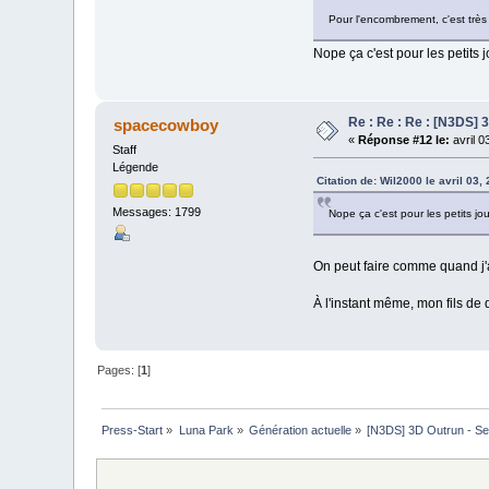
Pour l'encombrement, c'est très
Nope ça c'est pour les petits j
Re : Re : Re : [N3DS] 
spacecowboy
«
Réponse #12 le:
avril 0
Staff
Légende
Citation de: Wil2000 le avril 03
Messages: 1799
Nope ça c'est pour les petits jou
On peut faire comme quand j'
À l'instant même, mon fils de
Pages: [
1
]
Press-Start
»
Luna Park
»
Génération actuelle
»
[N3DS] 3D Outrun - Se