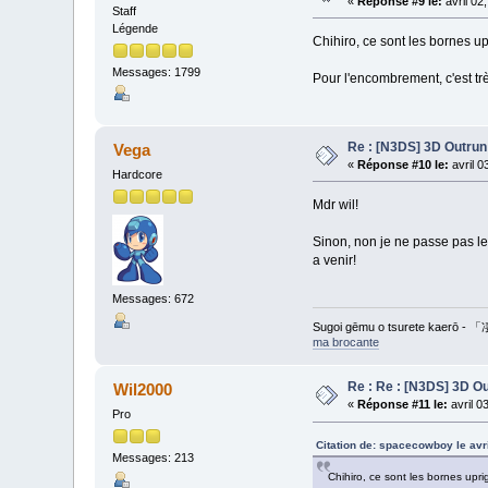
«
Réponse #9 le:
avril 02
Staff
Légende
Chihiro, ce sont les bornes up
Messages: 1799
Pour l'encombrement, c'est trè
Re : [N3DS] 3D Outrun
Vega
«
Réponse #10 le:
avril 0
Hardcore
Mdr wil!
Sinon, non je ne passe pas l
a venir!
Messages: 672
Sugoi gēmu o tsurete ka
ma brocante
Re : Re : [N3DS] 3D Ou
Wil2000
«
Réponse #11 le:
avril 0
Pro
Citation de: spacecowboy le avr
Messages: 213
Chihiro, ce sont les bornes upri