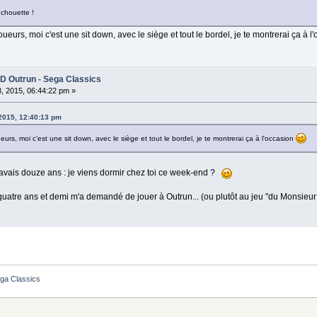
 chouette !
oueurs, moi c'est une sit down, avec le siège et tout le bordel, je te montrerai ça à 
3D Outrun - Sega Classics
3, 2015, 06:44:22 pm »
, 2015, 12:40:13 pm
eurs, moi c'est une sit down, avec le siège et tout le bordel, je te montrerai ça à l'occasion
avais douze ans : je viens dormir chez toi ce week-end ?
 quatre ans et demi m'a demandé de jouer à Outrun... (ou plutôt au jeu "du Monsieu
ga Classics