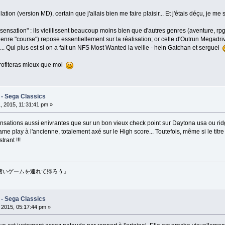
ion (version MD), certain que j'allais bien me faire plaisir... Et j'étais déçu, je me 
sensation" : ils vieillissent beaucoup moins bien que d'autres genres (aventure, rpg 
enre "course") repose essentiellement sur la réalisation; or celle d'Outrun Megadrive
... Qui plus est si on a fait un NFS Most Wanted la veille - hein Gatchan et serguei
rofiteras mieux que moi
 - Sega Classics
, 2015, 11:31:41 pm »
nsations aussi enivrantes que sur un bon vieux check point sur Daytona usa ou ridge
play à l'ancienne, totalement axé sur le High score... Toutefois, même si le titre p
trant !!!
erō - 「凄いゲームを連れて帰ろう」
 - Sega Classics
, 2015, 05:17:44 pm »