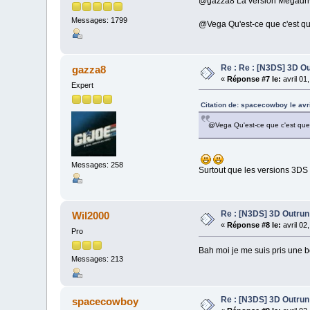
@gazza8 La version Megadrive 
Messages: 1799
@Vega Qu'est-ce que c'est que
Re : Re : [N3DS] 3D Ou
gazza8
«
Réponse #7 le:
avril 01
Expert
Citation de: spacecowboy le avr
@Vega Qu'est-ce que c'est que c
Messages: 258
Surtout que les versions 3DS de
Re : [N3DS] 3D Outrun
Wil2000
«
Réponse #8 le:
avril 02
Pro
Bah moi je me suis pris une b
Messages: 213
Re : [N3DS] 3D Outrun
spacecowboy