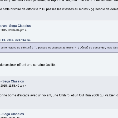
est justement assez pataude par rapport à l'original. Elle est proche visuellement
 cette histoire de difficulté ? Tu passes les vitesses au moins ? ;-) Désolé de dem
trun - Sega Classics
, 2015, 09:04:04 pm »
il 01, 2015, 05:17:44 pm
ette histoire de difficulté ? Tu passes les vitesses au moins ? ;-) Désolé de demander, mais Out
 ces jeux offrent une certaine facilité...
 - Sega Classics
, 2015, 11:58:49 am »
onne borne d'arcade avec un volant, une Chihiro, et un Out Run 2006 qui va bien 
 - Sega Classics