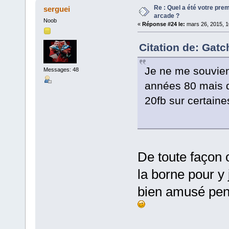
Re : Quel a été votre pre
serguei
arcade ?
Noob
«
Réponse #24 le:
mars 26, 2015, 1
Citation de: Gatc
Je ne me souvien
Messages: 48
années 80 mais da
20fb sur certaine
De toute façon 
la borne pour y 
bien amusé pen