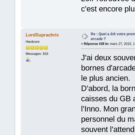
c'est encore plu
Re : Quel a été votre pre
LordSuprachris
arcade ?
Hardcore
«
Réponse #28 le:
mars 27, 2015, 1
Messages: 816
J'ai deux souv
bornes d'arcade
le plus ancien.
D'abord, la born
caisses du GB a
l'Inno. Mon gran
personnel du ma
souvent l'atten