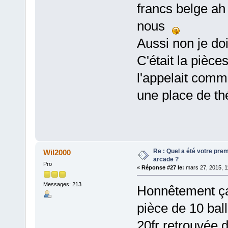
francs belge ah 
nous
Aussi non je do
C'était la pièce
l'appelait comm
une place de th
Re : Quel a été votre pre
Wil2000
arcade ?
Pro
«
Réponse #27 le:
mars 27, 2015, 1
Messages: 213
Honnêtement ça 
pièce de 10 ball
20fr retrouvée 