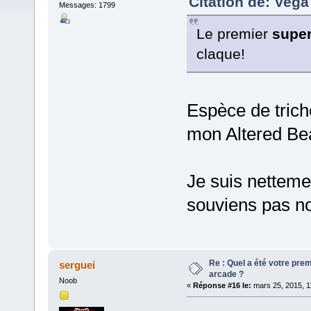
Citation de: Vega
Messages: 1799
Le premier
supe
claque!
Espèce de tric
mon Altered Bea
Je suis netteme
souviens pas no
Re : Quel a été votre pre
serguei
arcade ?
Noob
«
Réponse #16 le:
mars 25, 2015, 1