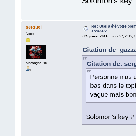
Solomon's key 
Re : Quel a été votre pre
serguei
arcade ?
Noob
«
Réponse #26 le:
mars 27, 2015, 1
Citation de: gazz
Citation de: ser
Messages: 48
Personne n'as un
bas dans le topi
vague mais bon
Solomon's key ?