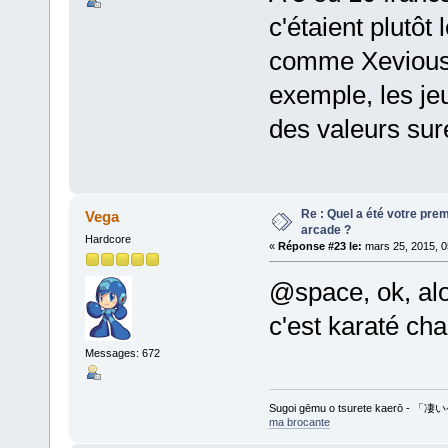
c'étaient plutôt
comme Xevious,
exemple, les jeu
des valeurs sur
Re : Quel a été votre pre
Vega
arcade ?
Hardcore
«
Réponse #23 le:
mars 25, 2015, 0
@space, ok, alo
c'est karaté cham
Messages: 672
Sugoi gēmu o tsurete kaer
ma brocante