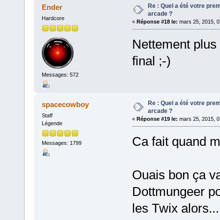
Re : Quel a été votre pre
Ender
arcade ?
Hardcore
«
Réponse #18 le:
mars 25, 2015, 0
Nettement plus 
final ;-)
Messages: 572
Re : Quel a été votre pre
spacecowboy
arcade ?
Staff
«
Réponse #19 le:
mars 25, 2015, 0
Légende
Ca fait quand m
Messages: 1799
Ouais bon ça v
Dottmungeer pou
les Twix alors...