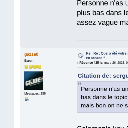
Personne n'as un
plus bas dans le
assez vague ma
Re : Re : Quel a été votr
gazza8
en arcade ?
Expert
«
Réponse #25 le:
mars 26, 2015, 0
Citation de: serg
Personne n'as une
Messages: 258
bas dans le topic
mais bon on ne 