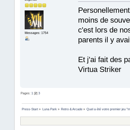
Personellement 
moins de souven
c'est lors de n
Messages: 1754
parents il y avai
Et j'ai fait des
Virtua Striker
Pages:
1
[
2
]
3
Press-Start
»
Luna Park
»
Retro & Arcade
»
Quel a été votre premier jeu "