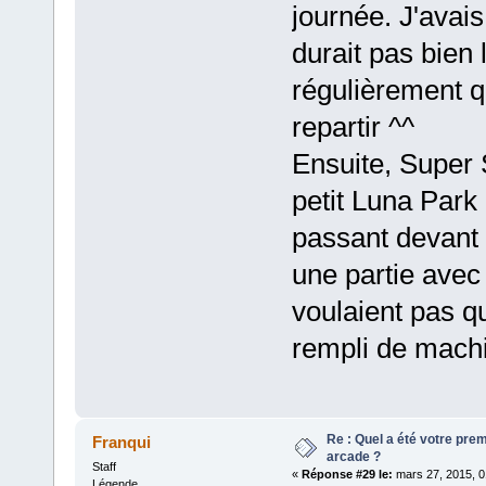
journée. J'avais
durait pas bien 
régulièrement q
repartir ^^
Ensuite, Super S
petit Luna Park 
passant devant e
une partie avec
voulaient pas q
rempli de machi
Re : Quel a été votre pre
Franqui
arcade ?
Staff
«
Réponse #29 le:
mars 27, 2015, 0
Légende