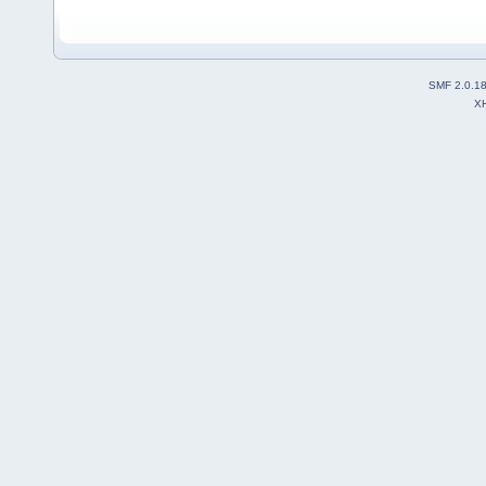
SMF 2.0.1
X