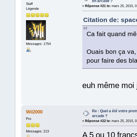
en arcade ?
Staff
«
Réponse #21 le:
mars 25, 2015, 0
Légende
Citation de: spa
Ca fait quand mêm
Messages: 1754
Ouais bon ça va
pour faire des bla
euh même moi j
Re : Quel a été votre pre
Wil2000
arcade ?
Pro
«
Réponse #22 le:
mars 25, 2015, 0
Messages: 213
A 5 ou 10 franc