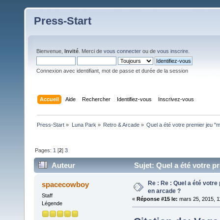
Press-Start
Bienvenue,
Invité
. Merci de
vous connecter
ou de
vous inscrire
.
Connexion avec identifiant, mot de passe et durée de la session
Accueil
Aide
Rechercher
Identifiez-vous
Inscrivez-vous
Press-Start
»
Luna Park
»
Retro & Arcade
»
Quel a été votre premier jeu "
Pages:
1
[
2
]
3
Auteur
Sujet: Quel a été votre p
Re : Re : Quel a été votr
spacecowboy
en arcade ?
Staff
«
Réponse #15 le:
mars 25, 2015, 1
Légende