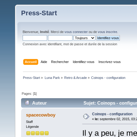
Press-Start
Bienvenue,
Invité
. Merci de
vous connecter
ou de
vous inscrire
.
Connexion avec identifiant, mot de passe et durée de la session
Accueil
Aide
Rechercher
Identifiez-vous
Inscrivez-vous
Press-Start
»
Luna Park
»
Retro & Arcade
»
Coinops - configuration
Pages: [
1
]
Auteur
Sujet: Coinops - configur
Coinops - configuration
spacecowboy
«
le:
septembre 02, 2015, 03:
Staff
Légende
Il y a peu, je m