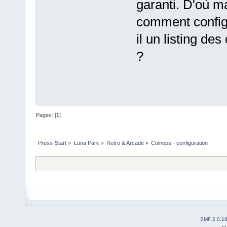
garanti. D'où ma
comment configu
il un listing de
?
Pages: [
1
]
Press-Start
»
Luna Park
»
Retro & Arcade
»
Coinops - configuration
SMF 2.0.1