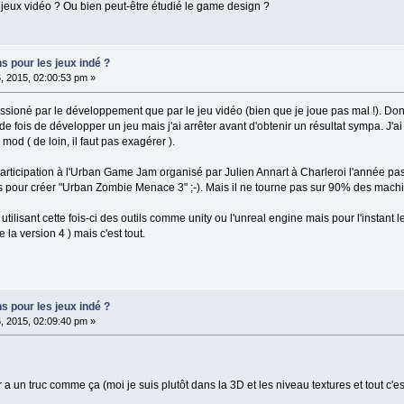
jeux vidéo ? Ou bien peut-être étudié le game design ?
s pour les jeux indé ?
, 2015, 02:00:53 pm »
assioné par le développement que par le jeu vidéo (bien que je joue pas mal !). Donc
 fois de développer un jeu mais j'ai arrêter avant d'obtenir un résultat sympa. J'ai
n mod ( de loin, il faut pas exagérer ).
a participation à l'Urban Game Jam organisé par Julien Annart à Charleroi l'année 
is pour créer "Urban Zombie Menace 3" ;-). Mais il ne tourne pas sur 90% des machi
utilisant cette fois-ci des outils comme unity ou l'unreal engine mais pour l'instant l
 la version 4 ) mais c'est tout.
s pour les jeux indé ?
, 2015, 02:09:40 pm »
r a un truc comme ça (moi je suis plutôt dans la 3D et les niveau textures et tout c'e