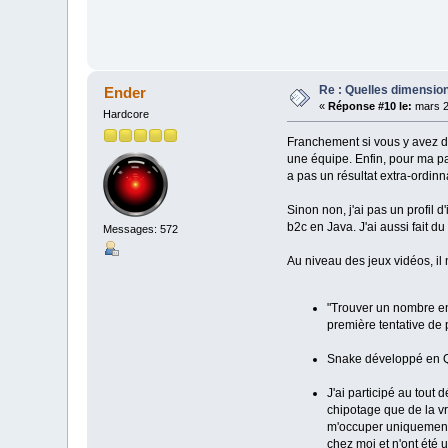
Re : Quelles dimension
Ender
«
Réponse #10 le:
mars 2
Hardcore
Franchement si vous y avez d
une équipe. Enfin, pour ma par
a pas un résultat extra-ordi
Sinon non, j'ai pas un profil d
b2c en Java. J'ai aussi fait 
Messages: 572
Au niveau des jeux vidéos, il 
"Trouver un nombre en
première tentative de
Snake développé en QBa
J'ai participé au tout 
chipotage que de la vr
m'occuper uniquement d
chez moi et n'ont été ut