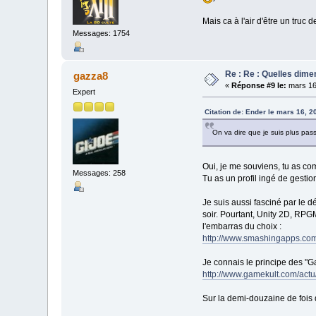
Mais ca à l'air d'être un truc d
Messages: 1754
Re : Re : Quelles dime
gazza8
«
Réponse #9 le:
mars 16
Expert
Citation de: Ender le mars 16, 
On va dire que je suis plus pas
Oui, je me souviens, tu as c
Messages: 258
Tu as un profil ingé de gestion
Je suis aussi fasciné par le 
soir. Pourtant, Unity 2D, RPG
l'embarras du choix :
http://www.smashingapps.com/
Je connais le principe des "G
http://www.gamekult.com/act
Sur la demi-douzaine de fois 