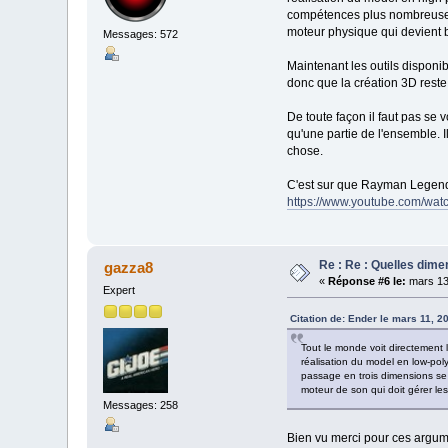
compétences plus nombreuses 
moteur physique qui devient bi
Messages: 572
Maintenant les outils disponibl
donc que la création 3D reste
De toute façon il faut pas se 
qu'une partie de l'ensemble. I
chose.
C'est sur que Rayman Legend e
https://www.youtube.com/w
Re : Re : Quelles dime
gazza8
«
Réponse #6 le:
mars 13
Expert
Citation de: Ender le mars 11, 2
Tout le monde voit directement l
réalisation du model en low-po
passage en trois dimensions se 
moteur de son qui doit gérer les 
Messages: 258
Bien vu merci pour ces arg