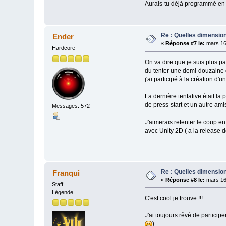
Aurais-tu déjà programmé en 
Re : Quelles dimension
Ender
«
Réponse #7 le:
mars 16
Hardcore
On va dire que je suis plus p
du tenter une demi-douzaine de
j'ai participé à la création d'u
La dernière tentative était l
de press-start et un autre am
Messages: 572
J'aimerais retenter le coup en 
avec Unity 2D ( a la release de
Re : Quelles dimension
Franqui
«
Réponse #8 le:
mars 16
Staff
Légende
C'est cool je trouve !!!
J'ai toujours rêvé de participe
)