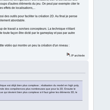
ups d'autres éléments du jeu. On peut par exemple citer le
 effets de localisations,...
ssi des outils pour faciliter la création 2D. Au final je pense
cilement abordable.
oup de travail a son/ses concepteurs. La technique n'étant
 de toute façon être dicté par le gameplay et pas par autre
ite vidéo qui montre un peu la création d'un niveau :
IP archivée
phique est déjà bien plus complexe ; réalisation du model en high poly,
emande des compétences plus nombreuses que pour la 2D. Ensuite le
 qui devient bien plus complexe si il faut gérer les éléments 3D, le