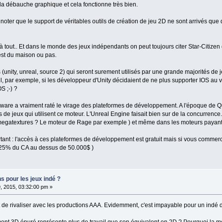
 la débauche graphique et cela fonctionne très bien.
e noter que le support de véritables outils de création de jeu 2D ne sont arrivés que
 à tout.. Et dans le monde des jeux indépendants on peut toujours citer Star-Citizen 
'est du maison ou pas.
 (unity, unreal, source 2) qui seront surement utilisés par une grande majorités de j
il, par exemple, si les développeur d'Unity décidaient de ne plus supporter IOS a
S ;-) ?
tware a vraiment raté le virage des plateformes de développement. A l'époque de Q
es de jeux qui utilisent ce moteur. L'Unreal Engine faisait bien sur de la concurre
 megatextures ? Le moteur de Rage par exemple ) et même dans les moteurs payant
tant : l'accès à ces plateformes de développement est gratuit mais si vous commerci
 25% du CA au dessus de 50.000$ )
s pour les jeux indé ?
, 2015, 03:32:00 pm »
out de rivaliser avec les productions AAA. Evidemment, c'est impayable pour un indé 
ent 3D épuré représente plus de travail que son équivalent en 2D ? Pourquoi la mo