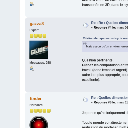
transposée en 3D, dans le sty
Re : Re : Quelles dime
gazza8
«
Réponse #4 le:
mars 09
Expert
Citation de: spacecowboy le ma
Mais est-ce qu'un environnemen
Question pertinente.
Messages: 258
Prenez les comparaison entre
travail (donc temps et argent) 
autre titre plus approprié, po
excellente).
Re : Quelles dimension
Ender
«
Réponse #5 le:
mars 11
Hardcore
Je pense qu'historiquement d
Tout le monde voit directement
réalisation du model en high 