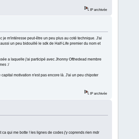
IP archivée
 je m'intéresse peut-être un peu plus au coté technique. J'ai
 aussi un peu bidouillé le sdk de Half-Life premier du nom et
passée a laquelle j'ai participé avec Jhonny Ofthedead membre
nes :/
e capital motivation n'est pas encore là. J'ai un peu chipoter
IP archivée
st ca qui me botte ! les lignes de codes j'y coprends rien mdr