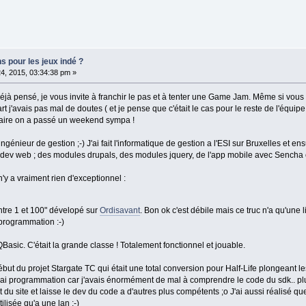
s pour les jeux indé ?
4, 2015, 03:34:38 pm »
éjà pensé, je vous invite à franchir le pas et à tenter une Game Jam. Même si vou
t j'avais pas mal de doutes ( et je pense que c'était le cas pour le reste de l'équip
nnaire on a passé un weekend sympa !
'ingénieur de gestion ;-) J'ai fait l'informatique de gestion a l'ESI sur Bruxelles et e
du dev web ; des modules drupals, des modules jquery, de l'app mobile avec Sencha e
n'y a vraiment rien d'exceptionnel :
tre 1 et 100" dévelopé sur
Ordisavant
. Bon ok c'est débile mais ce truc n'a qu'une li
 programmation :-)
sic. C'était la grande classe ! Totalement fonctionnel et jouable.
début du projet Stargate TC qui était une total conversion pour Half-Life plongeant le
ai programmation car j'avais énormément de mal à comprendre le code du sdk.. plus du 
u site et laisse le dev du code a d'autres plus compétents ;o J'ai aussi réalisé 
ilisée qu'a une lan ;-)