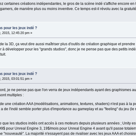
ez certaines créations indépendantes, le gros de la scène indé s'affiche encore en 
ogamers, de manière plus ou moins inventive. Ce temps est-il révolu avec la gratuit
s pour les jeux indé ?
, 2015, 12:45:20 pm »
e de la 3D, ça veut dire aussi maîtriser plus d'outils de création graphique et prend
her à développer pour les "grands studios", donc je ne pense pas que des petits i
uit.
s pour les jeux indé ?
, 2015, 03:01:51 pm »
ord, je ne pense pas que l'on verra de jeux indépendants ayant des graphismes aussi
ont multiples :
 une création AAA (modélisations, animations, textures, shaders) n'est pas à la p
a de l'indé semble porter plus d'importance au gameplay et au "feeling" du jeu (le res
que les studios indés ont accés à ces moteurs depuis plusieurs années ; Unity est
99$ pour Unreal Engine 3, 19$/mois pour Unreal Engine 4 avant qu'il passe totalemen
"nouveauté". La majorité n'essayent pas de rivaliser avec les jeux AAA et choisisse