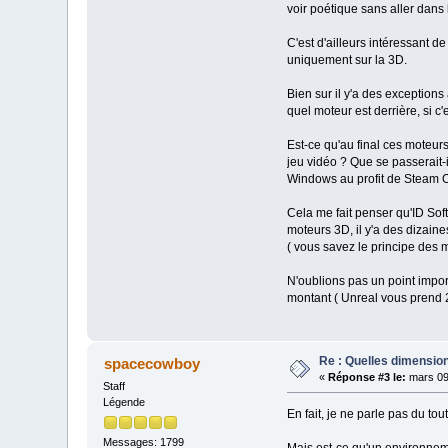
voir poétique sans aller dans
C'est d'ailleurs intéressant d
uniquement sur la 3D.
Bien sur il y'a des exceptions
quel moteur est derrière, si c
Est-ce qu'au final ces moteurs
jeu vidéo ? Que se passerait-
Windows au profit de Steam O
Cela me fait penser qu'ID Sof
moteurs 3D, il y'a des dizain
( vous savez le principe des
N'oublions pas un point impor
montant ( Unreal vous prend
Re : Quelles dimension
spacecowboy
«
Réponse #3 le:
mars 09
Staff
Légende
En fait, je ne parle pas du t
Messages: 1799
Mais est-ce qu'un environnem