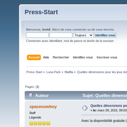
Press-Start
Bienvenue,
Invité
. Merci de
vous connecter
ou de
vous inscrire
.
Connexion avec identifiant, mot de passe et durée de la session
Accueil
Aide
Rechercher
Identifiez-vous
Inscrivez-vous
Press-Start
»
Luna Park
»
BlaBla
»
Quelles dimensions pour les jeux in
Pages: [
1
]
Auteur
Sujet: Quelles dimensi
Quelles dimensions pou
spacecowboy
«
le:
mars 09, 2015, 09:03
Staff
Légende
Avec la disponibilité gratuite