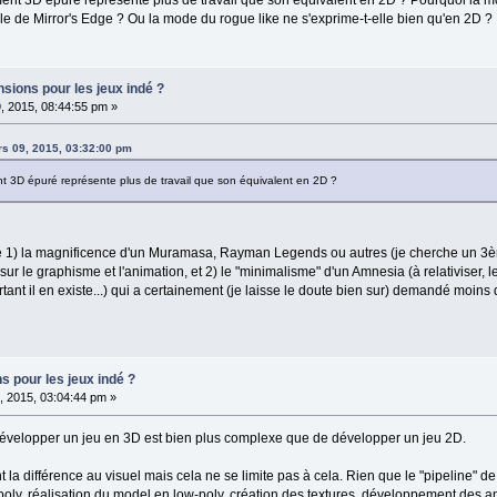
le de Mirror's Edge ? Ou la mode du rogue like ne s'exprime-t-elle bien qu'en 2D ?
nsions pour les jeux indé ?
, 2015, 08:44:55 pm »
rs 09, 2015, 03:32:00 pm
t 3D épuré représente plus de travail que son équivalent en 2D ?
 1) la magnificence d'un Muramasa, Rayman Legends ou autres (je cherche un 3ème 
sur le graphisme et l'animation, et 2) le "minimalisme" d'un Amnesia (à relativiser, l
urtant il en existe...) qui a certainement (je laisse le doute bien sur) demandé moin
s pour les jeux indé ?
, 2015, 03:04:44 pm »
évelopper un jeu en 3D est bien plus complexe que de développer un jeu 2D.
 la différence au visuel mais cela ne se limite pas à cela. Rien que le "pipeline" 
poly, réalisation du model en low-poly, création des textures, développement des a