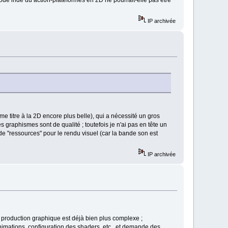
IP archivée
titre à la 2D encore plus belle), qui a nécessité un gros
es graphismes sont de qualité ; toutefois je n'ai pas en tête un
s de "ressources" pour le rendu visuel (car la bande son est
IP archivée
de production graphique est déjà bien plus complexe ;
nimations, configuration des shaders, etc.. et demande des