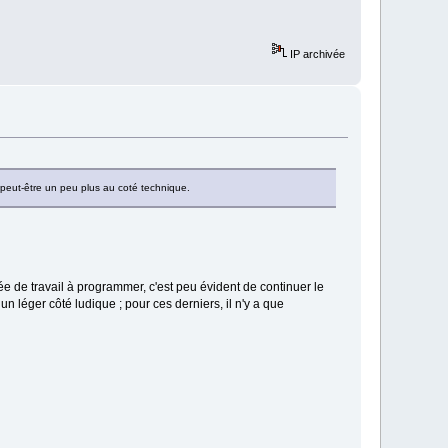
IP archivée
 peut-être un peu plus au coté technique.
ée de travail à programmer, c'est peu évident de continuer le
léger côté ludique ; pour ces derniers, il n'y a que