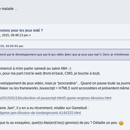
e malade ...
nsions pour les jeux indé ?
, 2015, 09:48:13 pm »
2015, 02:00:53 pm
sioné par le développement que par le jeu vidéo (bien que je joue pas mal !). Donc je m'intéresse
ommencé à m'en parler samedi au salon MIA :-)
, pour ma part c'est le web (front et back, CMS, je touche à tout).
développement de jeux vidéo, mais je "procrastine"... Quand on passe toute sa journ
Maker ou les frameworks Javascript + HTML5 sont accessibles et présentent même un 
2015/02/19/collection-of-javascript-html5-game-engines-libraries.html
ame Jam", il y en a eu récemment, relatée sur Gamekult :
u/game-jam-lillusion-de-lunderground-A144325.html
que tu as essayées, quel(s) étai(en)t le(s) genre(s) de jeu ? Détaille un peu