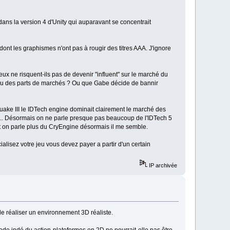
 dans la version 4 d'Unity qui auparavant se concentrait
dont les graphismes n'ont pas à rougir des titres AAA. J'ignore
eux ne risquent-ils pas de devenir "influent" sur le marché du
u vu des parts de marchés ? Ou que Gabe décide de bannir
uake III le IDTech engine dominait clairement le marché des
nce... Désormais on ne parle presque pas beaucoup de l'IDTech 5
 on parle plus du CryEngine désormais il me semble.
alisez votre jeu vous devez payer a partir d'un certain
IP archivée
de réaliser un environnement 3D réaliste.
de indé du action-plateformes en 2D ne pourrait-elle pas être