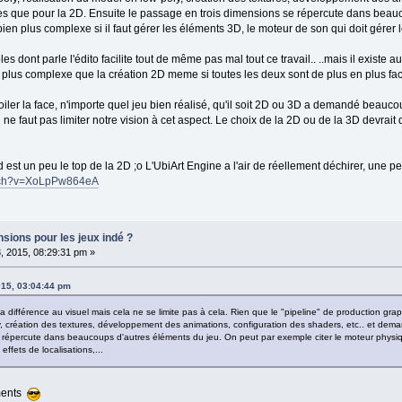
que pour la 2D. Ensuite le passage en trois dimensions se répercute dans beauco
en plus complexe si il faut gérer les éléments 3D, le moteur de son qui doit gérer les
es dont parle l'édito facilite tout de même pas mal tout ce travail.. ..mais il existe au
 plus complexe que la création 2D meme si toutes les deux sont de plus en plus fa
voiler la face, n'importe quel jeu bien réalisé, qu'il soit 2D ou 3D a demandé beauc
l ne faut pas limiter notre vision à cet aspect. Le choix de la 2D ou de la 3D devrait
st un peu le top de la 2D ;o L'UbiArt Engine a l'air de réellement déchirer, une pet
atch?v=XoLpPw864eA
nsions pour les jeux indé ?
, 2015, 08:29:31 pm »
015, 03:04:44 pm
a différence au visuel mais cela ne se limite pas à cela. Rien que le "pipeline" de production gra
ly, création des textures, développement des animations, configuration des shaders, etc.. et d
répercute dans beaucoups d'autres éléments du jeu. On peut par exemple citer le moteur physique
effets de localisations,...
uments