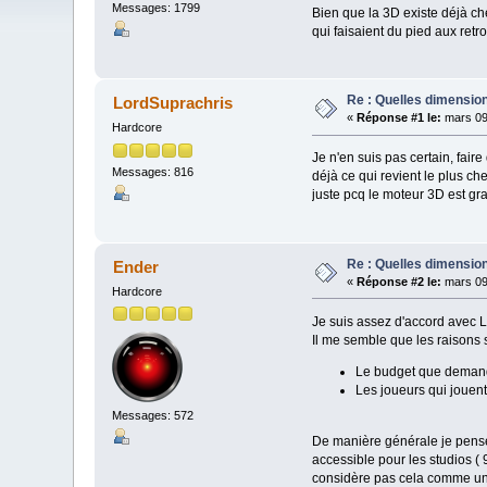
Messages: 1799
Bien que la 3D existe déjà ch
qui faisaient du pied aux retr
Re : Quelles dimension
LordSuprachris
«
Réponse #1 le:
mars 09
Hardcore
Je n'en suis pas certain, fair
Messages: 816
déjà ce qui revient le plus c
juste pcq le moteur 3D est grat
Re : Quelles dimension
Ender
«
Réponse #2 le:
mars 09
Hardcore
Je suis assez d'accord avec L
Il me semble que les raisons s
Le budget que demande
Les joueurs qui jouent 
Messages: 572
De manière générale je pense 
accessible pour les studios ( 
considère pas cela comme une 