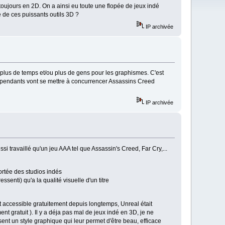
toujours en 2D. On a ainsi eu toute une flopée de jeux indé
é de ces puissants outils 3D ?
IP archivée
re plus de temps et/ou plus de gens pour les graphismes. C'est
ndépendants vont se mettre à concurrencer Assassins Creed
IP archivée
 travaillé qu'un jeu AAA tel que Assassin's Creed, Far Cry,...
ortée des studios indés
senti) qu'a la qualité visuelle d'un titre
 accessible gratuitement depuis longtemps, Unreal était
t gratuit ). Il y a déja pas mal de jeux indé en 3D, je ne
nt un style graphique qui leur permet d'être beau, efficace