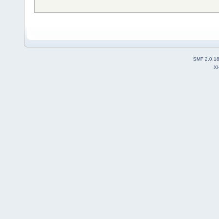
SMF 2.0.1
X