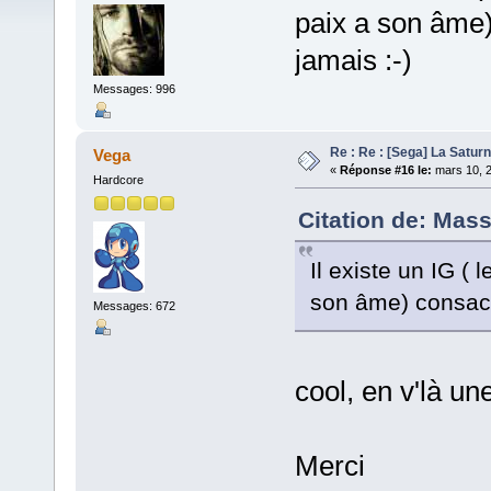
paix a son âme)
jamais :-)
Messages: 996
Re : Re : [Sega] La Satur
Vega
«
Réponse #16 le:
mars 10, 2
Hardcore
Citation de: Mass
Il existe un IG (
son âme) consacré
Messages: 672
cool, en v'là un
Merci