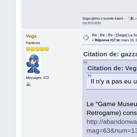
Sugoi gēmu o tsurete kaer
ma brocante
Re : Re : Re : [Sega] La 
Vega
«
Réponse #17 le:
mars 10, 2
Hardcore
Citation de: gazz
Citation de: Ve
Messages: 672
Il n'y a pas eu 
Le "Game Museum
Retrogame) consa
http://abandonw
mag=63&num=13