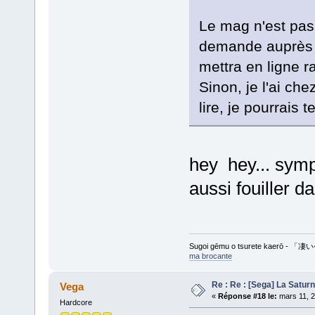
Le mag n'est pas 
demande auprès d
mettra en ligne 
Sinon, je l'ai ch
lire, je pourrais 
hey hey... sympa
aussi fouiller d
Sugoi gēmu o tsurete kaer
ma brocante
Re : Re : [Sega] La Satur
Vega
«
Réponse #18 le:
mars 11, 2
Hardcore