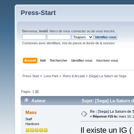
Press-Start
Bienvenue,
Invité
. Merci de
vous connecter
ou de
vous inscrire
.
Connexion avec identifiant, mot de passe et durée de la session
Accueil
Aide
Rechercher
Identifiez-vous
Inscrivez-vous
Press-Start
»
Luna Park
»
Retro & Arcade
»
[Sega] La Saturn de Sega
Pages:
1
[
2
]
Auteur
Sujet: [Sega] La Saturn d
Re : [Sega] La Saturn de 
Mass
«
Réponse #15 le:
mars 10, 2
Staff
Hardcore
Il existe un IG