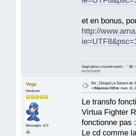
ie=UTF8&psc
et en bonus, po
http://www.ama
ie=UTF8&psc
Sugoi gēmu o tsurete kaer
ma brocante
Re : [Sega] La Saturn de 
Vega
«
Réponse #19 le:
mars 16, 2
Hardcore
Le transfo fonc
Virtua Fighter 
fonctionne pas :/
Messages: 672
Le cd comme la b