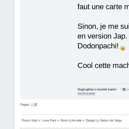
faut une carte 
Sinon, je me su
en version Jap.
Dodonpachi!
Cool cette mach
Sugoi gēmu o tsurete kaer
ma brocante
Pages:
1
[
2
]
Press-Start
»
Luna Park
»
Retro & Arcade
»
[Sega] La Saturn de Sega