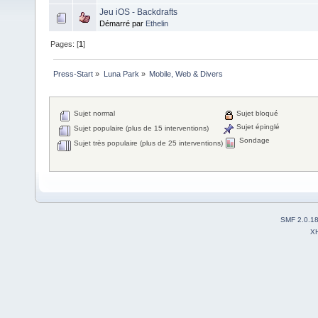
Jeu iOS - Backdrafts
Démarré par
Ethelin
Pages: [
1
]
Press-Start
»
Luna Park
»
Mobile, Web & Divers
Sujet normal
Sujet bloqué
Sujet épinglé
Sujet populaire (plus de 15 interventions)
Sondage
Sujet très populaire (plus de 25 interventions)
SMF 2.0.1
X