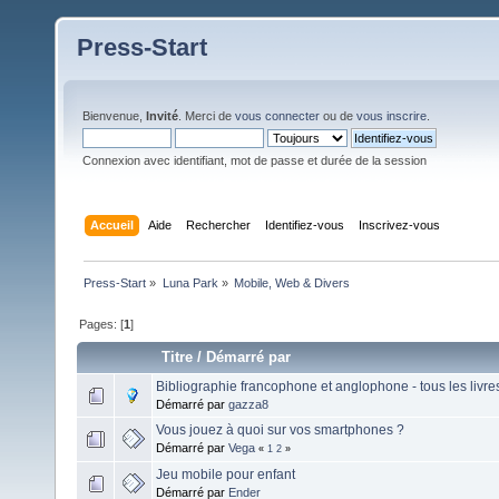
Press-Start
Bienvenue,
Invité
. Merci de
vous connecter
ou de
vous inscrire
.
Connexion avec identifiant, mot de passe et durée de la session
Accueil
Aide
Rechercher
Identifiez-vous
Inscrivez-vous
Press-Start
»
Luna Park
»
Mobile, Web & Divers
Pages: [
1
]
Titre
/
Démarré par
Bibliographie francophone et anglophone - tous les livres
Démarré par
gazza8
Vous jouez à quoi sur vos smartphones ?
Démarré par
Vega
«
1
2
»
Jeu mobile pour enfant
Démarré par
Ender