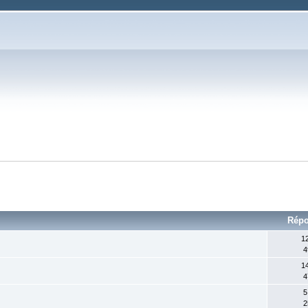
Rép
1
4
1
4
5
2