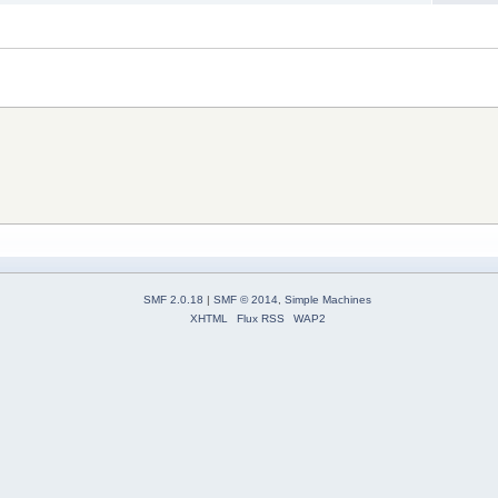
SMF 2.0.18
|
SMF © 2014
,
Simple Machines
XHTML
Flux RSS
WAP2