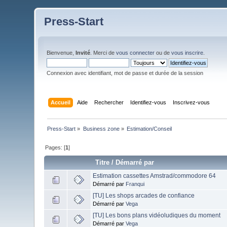
Press-Start
Bienvenue,
Invité
. Merci de
vous connecter
ou de
vous inscrire
.
Connexion avec identifiant, mot de passe et durée de la session
Accueil
Aide
Rechercher
Identifiez-vous
Inscrivez-vous
Press-Start
»
Business zone
»
Estimation/Conseil
Pages: [
1
]
Titre
/
Démarré par
Estimation cassettes Amstrad/commodore 64
Démarré par
Franqui
[TU] Les shops arcades de confiance
Démarré par
Vega
[TU] Les bons plans vidéoludiques du moment
Démarré par
Vega