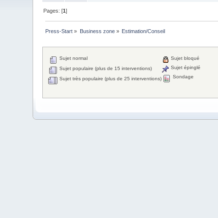
Pages: [
1
]
Press-Start
»
Business zone
»
Estimation/Conseil
Sujet normal
Sujet bloqué
Sujet épinglé
Sujet populaire (plus de 15 interventions)
Sondage
Sujet très populaire (plus de 25 interventions)