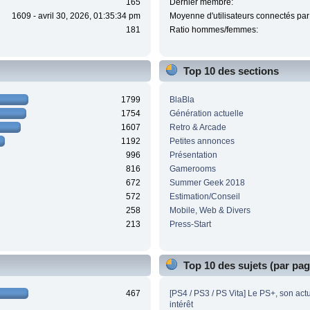
165
Dernier membre:
1609 - avril 30, 2026, 01:35:34 pm
Moyenne d'utilisateurs connectés par 
181
Ratio hommes/femmes:
Top 10 des sections
1799
BlaBla
1754
Génération actuelle
1607
Retro & Arcade
1192
Petites annonces
996
Présentation
816
Gamerooms
672
Summer Geek 2018
572
Estimation/Conseil
258
Mobile, Web & Divers
213
Press-Start
Top 10 des sujets (par pa
467
[PS4 / PS3 / PS Vita] Le PS+, son act
intérêt