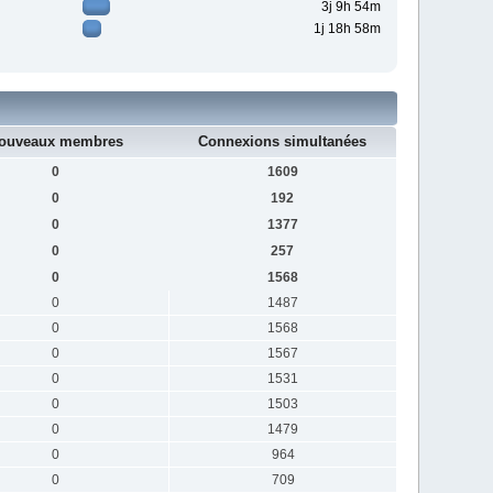
3j 9h 54m
1j 18h 58m
ouveaux membres
Connexions simultanées
0
1609
0
192
0
1377
0
257
0
1568
0
1487
0
1568
0
1567
0
1531
0
1503
0
1479
0
964
0
709