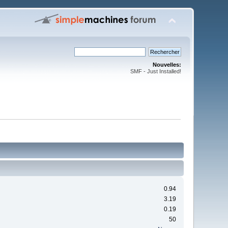
Nouvelles:
SMF - Just Installed!
0.94
3.19
0.19
50