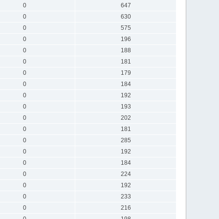
0
647
0
630
0
575
0
196
0
188
0
181
0
179
0
184
0
192
0
193
0
202
0
181
0
285
0
192
0
184
0
224
0
192
0
233
0
216
0
198