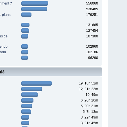
cemment ?
556060
538485
s plans
179251
131665
127454
es de
107300
tendo
102960
room
102186
96290
lé
19j 18h 52m
12j 21h 23m
10j 49m
6j 20h 20m
5j 20h 31m
5j 7h 13m
3j 22h 49m
3j 21h 45m