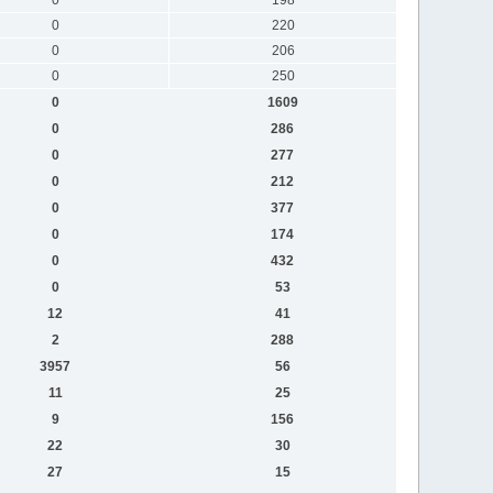
0
220
0
206
0
250
0
1609
0
286
0
277
0
212
0
377
0
174
0
432
0
53
12
41
2
288
3957
56
11
25
9
156
22
30
27
15