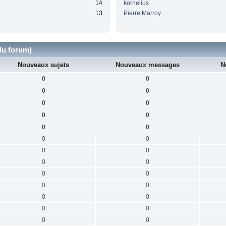
14
kornelius
13
Pierre Marroy
du forum)
Nouveaux sujets
Nouveaux messages
N
0
0
0
0
0
0
0
0
0
0
0
0
0
0
0
0
0
0
0
0
0
0
0
0
0
0