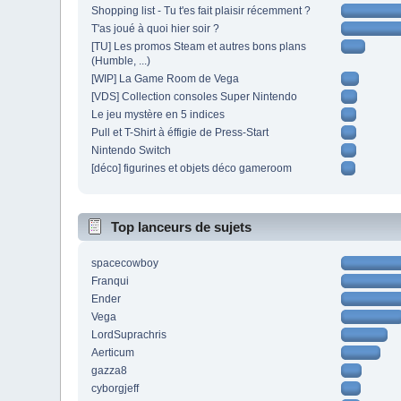
Shopping list - Tu t'es fait plaisir récemment ?
T'as joué à quoi hier soir ?
[TU] Les promos Steam et autres bons plans
(Humble, ...)
[WIP] La Game Room de Vega
[VDS] Collection consoles Super Nintendo
Le jeu mystère en 5 indices
Pull et T-Shirt à éffigie de Press-Start
Nintendo Switch
[déco] figurines et objets déco gameroom
Top lanceurs de sujets
spacecowboy
Franqui
Ender
Vega
LordSuprachris
Aerticum
gazza8
cyborgjeff