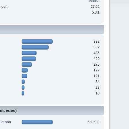
Naosu
jour:
27.62
5.3:1
992
852
435
420
275
127
121
34
23
10
ges vues)
u et son
639639