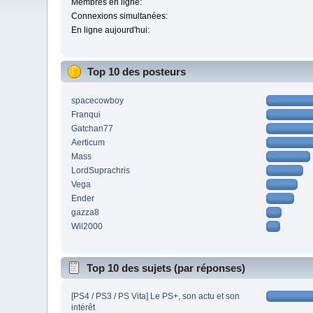
Membres en ligne:
Connexions simultanées:
En ligne aujourd'hui:
Top 10 des posteurs
spacecowboy
Franqui
Gatchan77
Aerticum
Mass
LordSuprachris
Vega
Ender
gazza8
Wil2000
Top 10 des sujets (par réponses)
[PS4 / PS3 / PS Vita] Le PS+, son actu et son
intérêt