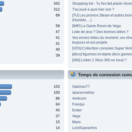
342
Shopping list - Tu t'es fait plaisir ré
312
T'as joué à quoi hier soir ?
89
[TU] Les promos Steam et autres bon
(Humble, ...)
58
[WIP] La Game Room de Vega
47
Liste de jeux ? Des bonnes idées ?
41
Vos envies folles du moment, vos rêv
toujours et vos projets
41
[VDS] Collection consoles Super Nin
40
[déco] figurines et objets déco game
39
[360] Linker 2 Xbox 360 en local ?
Temps de connexion cumu
103
Gatchan77
100
spacecowboy
86
Aerticum
64
Franqui
45
Ender
37
Vega
15
Mass
14
LordSuprachris