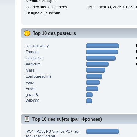
Membres en ligne:
Connexions simultanées:
1609 - avril 30, 2026, 01:35:
En ligne aujourd'hui:
Top 10 des posteurs
spacecowboy
Franqui
Gatchan77
Aerticum
Mass
LordSuprachris
Vega
Ender
gazza8
Wil2000
Top 10 des sujets (par réponses)
[PS4 / PS3 / PS Vita] Le PS+, son
actu et son intérêt