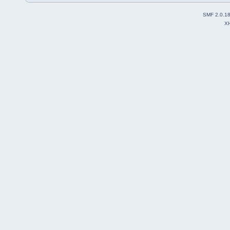
SMF 2.0.1
X