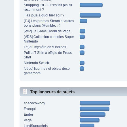
Shopping list - Tu t'es fait plaisir
récemment ?
T'as joué à quoi hier soir ?
[TU] Les promos Steam et autres
bons plans (Humble, ...)
[WIP] La Game Room de Vega
[VDS] Collection consoles Super
Nintendo
Le jeu mystère en 5 indices
Pull et T-Shirt à éffigie de Press-
Start
Nintendo Switch
[déco] figurines et objets déco
gameroom
Top lanceurs de sujets
spacecowboy
Franqui
Ender
Vega
LordSuprachris