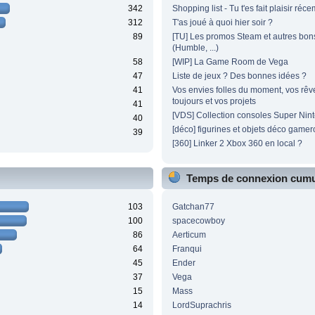
342
Shopping list - Tu t'es fait plaisir ré
312
T'as joué à quoi hier soir ?
89
[TU] Les promos Steam et autres bon
(Humble, ...)
58
[WIP] La Game Room de Vega
47
Liste de jeux ? Des bonnes idées ?
41
Vos envies folles du moment, vos rêv
toujours et vos projets
41
[VDS] Collection consoles Super Nin
40
[déco] figurines et objets déco game
39
[360] Linker 2 Xbox 360 en local ?
Temps de connexion cumu
103
Gatchan77
100
spacecowboy
86
Aerticum
64
Franqui
45
Ender
37
Vega
15
Mass
14
LordSuprachris