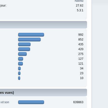
Naosu
jour:
27.62
5.3:1
992
852
435
420
275
127
121
34
23
10
ges vues)
u et son
639863