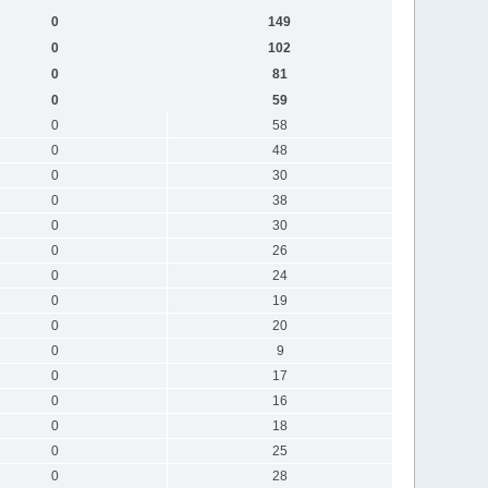
0
149
0
102
0
81
0
59
0
58
0
48
0
30
0
38
0
30
0
26
0
24
0
19
0
20
0
9
0
17
0
16
0
18
0
25
0
28