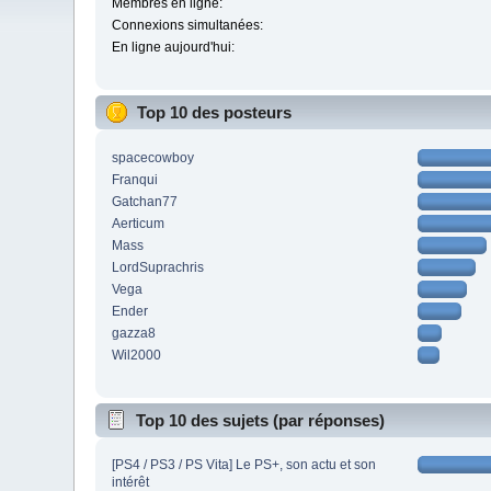
Membres en ligne:
Connexions simultanées:
En ligne aujourd'hui:
Top 10 des posteurs
spacecowboy
Franqui
Gatchan77
Aerticum
Mass
LordSuprachris
Vega
Ender
gazza8
Wil2000
Top 10 des sujets (par réponses)
[PS4 / PS3 / PS Vita] Le PS+, son actu et son
intérêt