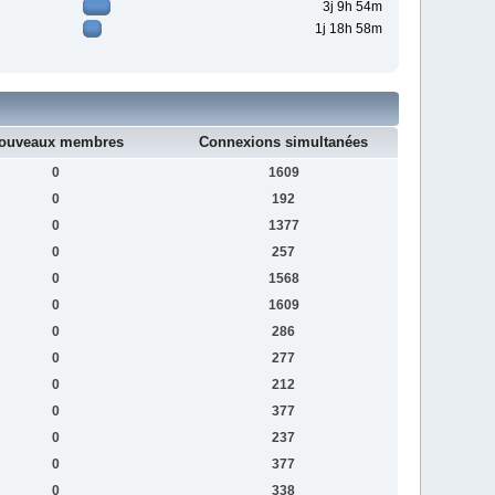
3j 9h 54m
1j 18h 58m
ouveaux membres
Connexions simultanées
0
1609
0
192
0
1377
0
257
0
1568
0
1609
0
286
0
277
0
212
0
377
0
237
0
377
0
338