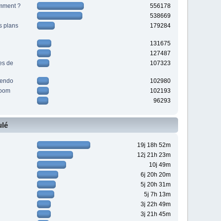
cemment ?
556178
538669
s plans
179284
131675
127487
es de
107323
tendo
102980
room
102193
96293
lé
19j 18h 52m
12j 21h 23m
10j 49m
6j 20h 20m
5j 20h 31m
5j 7h 13m
3j 22h 49m
3j 21h 45m