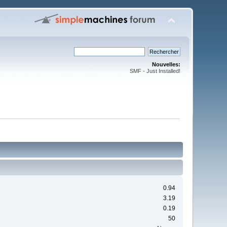
Nouvelles:
SMF - Just Installed!
0.94
3.19
0.19
50