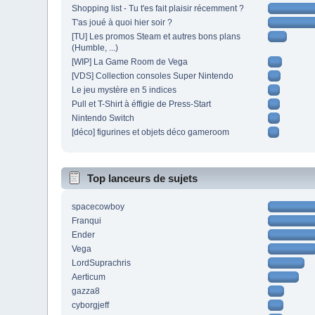
Shopping list - Tu t'es fait plaisir récemment ?
T'as joué à quoi hier soir ?
[TU] Les promos Steam et autres bons plans
(Humble, ...)
[WIP] La Game Room de Vega
[VDS] Collection consoles Super Nintendo
Le jeu mystère en 5 indices
Pull et T-Shirt à éffigie de Press-Start
Nintendo Switch
[déco] figurines et objets déco gameroom
Top lanceurs de sujets
spacecowboy
Franqui
Ender
Vega
LordSuprachris
Aerticum
gazza8
cyborgjeff