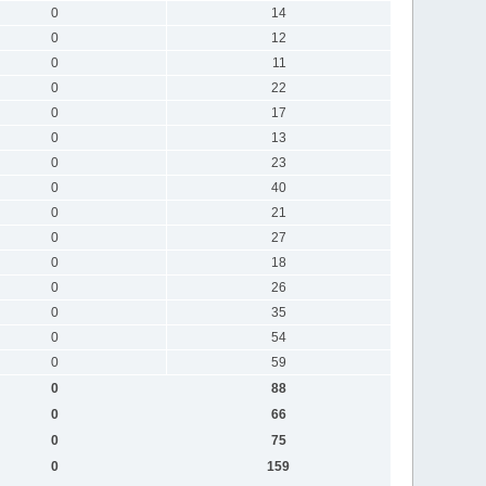
0
14
0
12
0
11
0
22
0
17
0
13
0
23
0
40
0
21
0
27
0
18
0
26
0
35
0
54
0
59
0
88
0
66
0
75
0
159