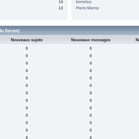
14
kornelius
13
Pierre Marroy
du forum)
Nouveaux sujets
Nouveaux messages
N
0
0
0
0
0
0
0
0
0
0
0
0
0
0
0
0
0
0
0
0
0
0
0
0
0
0