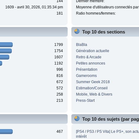
144
Dernier membre:
1609 - avril 30, 2026, 01:35:34 pm
Moyenne d'utilisateurs connectés par 
181
Ratio hommes/femmes:
Top 10 des sections
1799
BlaBla
1754
Génération actuelle
1607
Retro & Arcade
1192
Petites annonces
996
Présentation
816
Gamerooms
672
Summer Geek 2018
572
Estimation/Conseil
258
Mobile, Web & Divers
213
Press-Start
Top 10 des sujets (par pa
467
[PS4 / PS3 / PS Vita] Le PS+, son act
intérêt