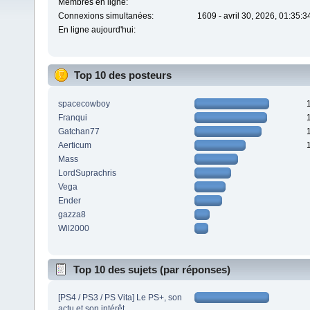
Membres en ligne:
Connexions simultanées:
1609 - avril 30, 2026, 01:35:
En ligne aujourd'hui:
Top 10 des posteurs
spacecowboy
Franqui
Gatchan77
Aerticum
Mass
LordSuprachris
Vega
Ender
gazza8
Wil2000
Top 10 des sujets (par réponses)
[PS4 / PS3 / PS Vita] Le PS+, son
actu et son intérêt