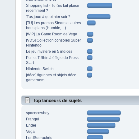
Shopping list - Tu t'es fait plaisir
récemment ?
T'as joué à quoi hier soir ?
[TU] Les promos Steam et autres
bons plans (Humble, ...)
[WIP] La Game Room de Vega
[VDS] Collection consoles Super
Nintendo
Le jeu mystère en 5 indices
Pull et T-Shirt à éffigie de Press-
Start
Nintendo Switch
[déco] figurines et objets déco
gameroom
Top lanceurs de sujets
spacecowboy
Franqui
Ender
Vega
LordSuprachris