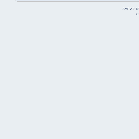
SMF 2.0.1
X