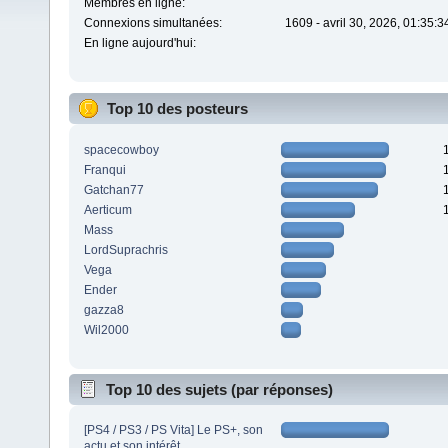
Membres en ligne:
Connexions simultanées:
1609 - avril 30, 2026, 01:35:
En ligne aujourd'hui:
Top 10 des posteurs
spacecowboy
Franqui
Gatchan77
Aerticum
Mass
LordSuprachris
Vega
Ender
gazza8
Wil2000
Top 10 des sujets (par réponses)
[PS4 / PS3 / PS Vita] Le PS+, son
actu et son intérêt