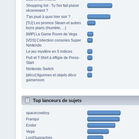
Shopping list - Tu t'es fait plaisir
récemment ?
T'as joué à quoi hier soir ?
[TU] Les promos Steam et autres
bons plans (Humble, ...)
[WIP] La Game Room de Vega
[VDS] Collection consoles Super
Nintendo
Le jeu mystère en 5 indices
Pull et T-Shirt à éffigie de Press-
Start
Nintendo Switch
[déco] figurines et objets déco
gameroom
Top lanceurs de sujets
spacecowboy
Franqui
Ender
Vega
LordSuprachris