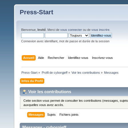
Press-Start
Bienvenue,
Invité
. Merci de
vous connecter
ou de
vous inscrire
.
Connexion avec identifiant, mot de passe et durée de la session
Accueil
Aide
Rechercher
Identifiez-vous
Inscrivez-vous
Press-Start
»
Profil de cyborgjeff
»
Voir les contributions
»
Messages
Infos du Profil
Voir les contributions
Cette section vous permet de consulter les contributions (messages, sujets et
auxquelles vous avez accès.
Messages
Sujets
Fichiers joints
Messages - cyborgjeff