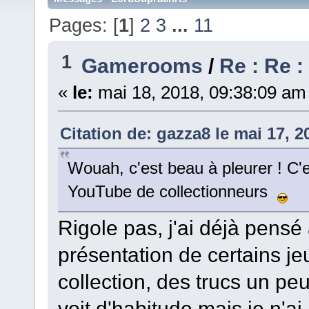
Pages: [
1
]
2
3
...
11
1
Gamerooms
/
Re : Re : 
«
le:
mai 18, 2018, 09:38:09 am
Citation de: gazza8 le mai 17, 
Wouah, c'est beau à pleurer ! C'e
YouTube de collectionneurs
Rigole pas, j'ai déjà pensé
présentation de certains je
collection, des trucs un pe
voit d'habitude mais je n'ai