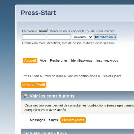
Press-Start
Bienvenue,
Invité
. Merci de
vous connecter
ou de
vous inscrire
.
Connexion avec identifiant, mot de passe et durée de la session
Accueil
Aide
Rechercher
Identifiez-vous
Inscrivez-vous
Press-Start
»
Profil de Kara
»
Voir les contributions
»
Fichiers joints
Infos du Profil
Voir les contributions
Cette section vous permet de consulter les contributions (messages, sujets et
auxquelles vous avez accès.
Messages
Sujets
Fichiers joints
Fichiers joints - Kara