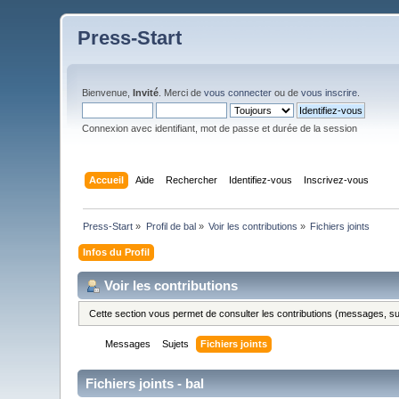
Press-Start
Bienvenue,
Invité
. Merci de
vous connecter
ou de
vous inscrire
.
Connexion avec identifiant, mot de passe et durée de la session
Accueil
Aide
Rechercher
Identifiez-vous
Inscrivez-vous
Press-Start
»
Profil de bal
»
Voir les contributions
»
Fichiers joints
Infos du Profil
Voir les contributions
Cette section vous permet de consulter les contributions (messages, suje
Messages
Sujets
Fichiers joints
Fichiers joints - bal