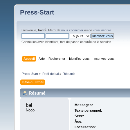
Press-Start
Bienvenue,
Invité
. Merci de
vous connecter
ou de
vous inscrire
.
Connexion avec identifiant, mot de passe et durée de la session
Accueil
Aide
Rechercher
Identifiez-vous
Inscrivez-vous
Press-Start
»
Profil de bal
»
Résumé
Infos du Profil
Résumé
bal 
Messages:
Noob
Texte personnel:
Sexe:
Âge:
Localisation: