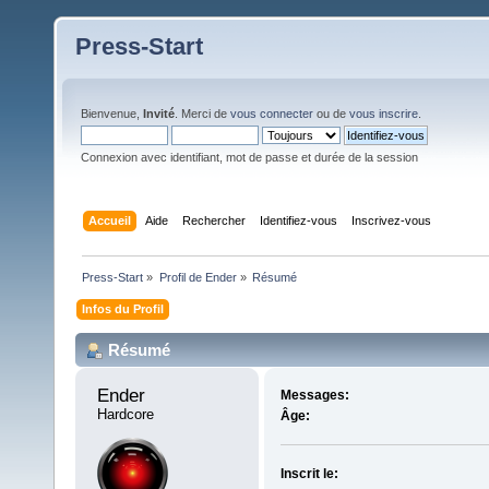
Press-Start
Bienvenue,
Invité
. Merci de
vous connecter
ou de
vous inscrire
.
Connexion avec identifiant, mot de passe et durée de la session
Accueil
Aide
Rechercher
Identifiez-vous
Inscrivez-vous
Press-Start
»
Profil de Ender
»
Résumé
Infos du Profil
Résumé
Ender 
Messages:
Hardcore
Âge:
Inscrit le: