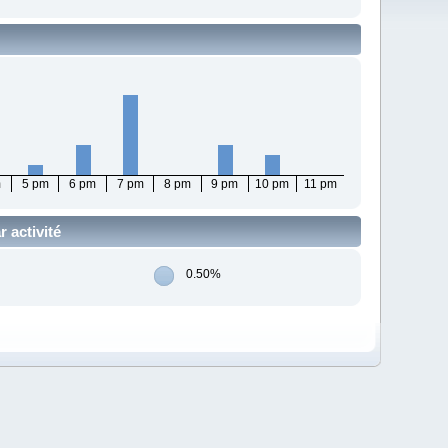
m
5 pm
6 pm
7 pm
8 pm
9 pm
10 pm
11 pm
 activité
0.50%