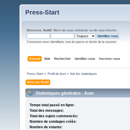
Press-Start
Bienvenue,
Invité
. Merci de
vous connecter
ou de
vous inscrire
.
Connexion avec identifiant, mot de passe et durée de la session
Accueil
Aide
Rechercher
Identifiez-vous
Inscrivez-vous
Press-Start
»
Profil de Aum
»
Voir les statistiques
Infos du Profil
Statistiques générales - Aum
Temps total passé en ligne:
Total des messages:
Total des sujets commencés:
Nombre de sondages créés:
Nombre de votants: