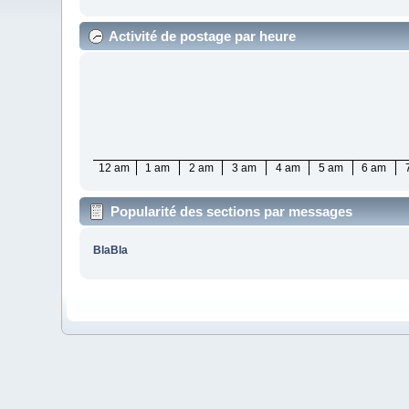
Activité de postage par heure
12 am
1 am
2 am
3 am
4 am
5 am
6 am
Popularité des sections par messages
BlaBla