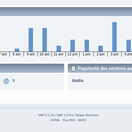
7 am
8 am
9 am
10 am
11 am
12 pm
1 pm
2 pm
3 pm
4 p
Popularité des sections par
5
BlaBla
SMF 2.0.18
|
SMF © 2014
,
Simple Machines
XHTML
Flux RSS
WAP2