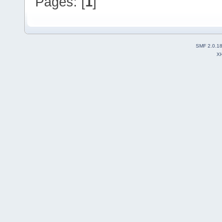
Pages: [
1
]
SMF 2.0.1
X