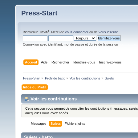
Press-Start
Bienvenue,
Invité
. Merci de
vous connecter
ou de
vous inscrire
.
Connexion avec identifiant, mot de passe et durée de la session
Accueil
Aide
Rechercher
Identifiez-vous
Inscrivez-vous
Press-Start
»
Profil de batto
»
Voir les contributions
»
Sujets
Infos du Profil
Voir les contributions
Cette section vous permet de consulter les contributions (messages, sujets et
auxquelles vous avez accès.
Messages
Sujets
Fichiers joints
Sujets - batto