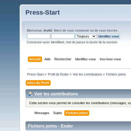
Press-Start
Bienvenue,
Invité
. Merci de
vous connecter
ou de
vous inscrire
.
Connexion avec identifiant, mot de passe et durée de la session
Accueil
Aide
Rechercher
Identifiez-vous
Inscrivez-vous
Press-Start
»
Profil de Ender
»
Voir les contributions
»
Fichiers joints
Infos du Profil
Voir les contributions
Cette section vous permet de consulter les contributions (messages, suje
Messages
Sujets
Fichiers joints
Fichiers joints - Ender