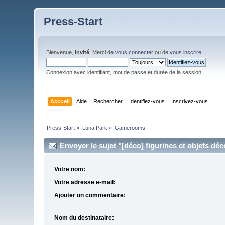
Press-Start
Bienvenue,
Invité
. Merci de
vous connecter
ou de
vous inscrire
.
Connexion avec identifiant, mot de passe et durée de la session
Accueil
Aide
Rechercher
Identifiez-vous
Inscrivez-vous
Press-Start
»
Luna Park
»
Gamerooms
Envoyer le sujet "[déco] figurines et objets d
Votre nom:
Votre adresse e-mail:
Ajouter un commentaire:
Nom du destinataire: