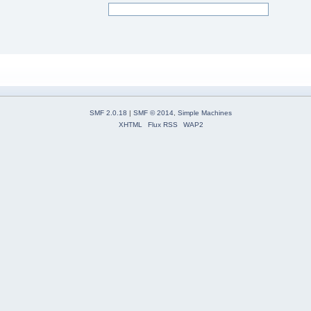
SMF 2.0.18
|
SMF © 2014
,
Simple Machines
XHTML
Flux RSS
WAP2