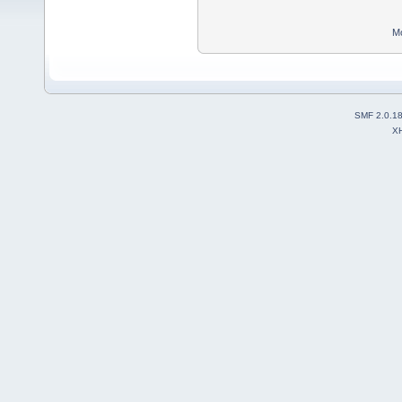
Mo
SMF 2.0.1
X