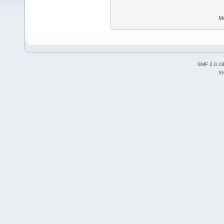
Mo
SMF 2.0.1
X